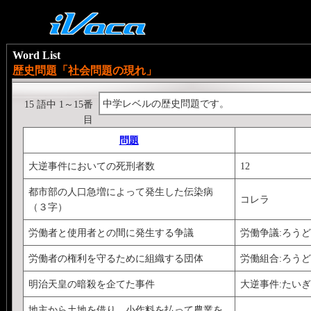
Word List
歴史問題「社会問題の現れ」
中学レベルの歴史問題です。
15 語中 1～15番
目
問題
大逆事件においての死刑者数
12
都市部の人口急増によって発生した伝染病
コレラ
（３字）
労働者と使用者との間に発生する争議
労働争議:ろう
労働者の権利を守るために組織する団体
労働組合:ろう
明治天皇の暗殺を企てた事件
大逆事件:たい
地主から土地を借り、小作料を払って農業を