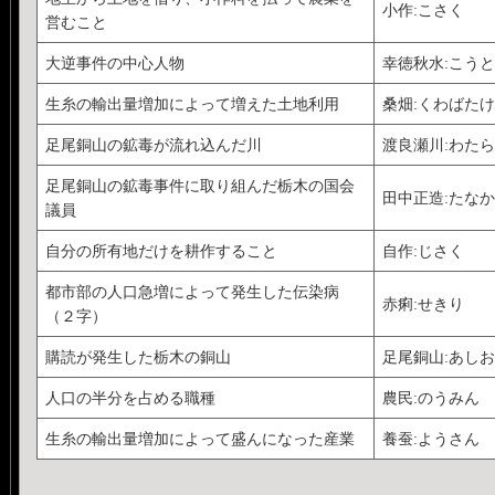
小作:こさく
営むこと
大逆事件の中心人物
幸徳秋水:こう
生糸の輸出量増加によって増えた土地利用
桑畑:くわばたけ
足尾銅山の鉱毒が流れ込んだ川
渡良瀬川:わた
足尾銅山の鉱毒事件に取り組んだ栃木の国会
田中正造:たな
議員
自分の所有地だけを耕作すること
自作:じさく
都市部の人口急増によって発生した伝染病
赤痢:せきり
（２字）
購読が発生した栃木の銅山
足尾銅山:あし
人口の半分を占める職種
農民:のうみん
生糸の輸出量増加によって盛んになった産業
養蚕:ようさん