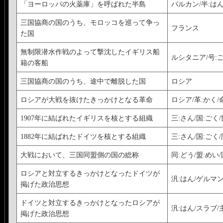
「ヨーロッパの火薬庫」を呼ばれた半島
バルカン/半:はん
三国協商の国のうち、モロッコを巡って争っ
フランス
た国
無制限潜水作戦のよって撃沈したイギリス船
ルシタニア/号:
籍の客船
三国協商の国のうち、途中で離脱した国
ロシア
ロシアが大戦を抜けたきっかけとなる革命
ロシア/革:かく/
1907年に結ばれたイギリスを核とする組織
三:さん/国:ごく
1882年に結ばれたドイツを核とする組織
三:さん/国:ごく/
大戦において、三国同盟側の国の総称
同:どう/盟:めい
ロシアと対立するきっかけとなったドイツが
汎:はん/ゲルマン
掲げた政治思想
ドイツと対立するきっかけとなったロシアが
汎:はん/スラブ/
掲げた政治思想