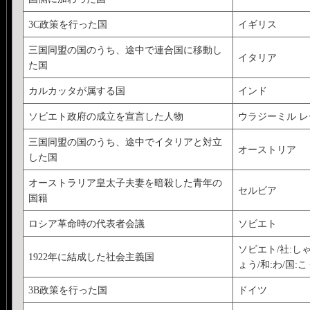
3C政策を行った国
イギリス
三国同盟の国のうち、途中で連合国に移動し
イタリア
た国
カルカッタが属する国
インド
ソビエト政府の成立を宣言した人物
ウラジーミル 
三国同盟の国のうち、途中でイタリアと対立
オーストリア
した国
オーストラリア皇太子夫妻を暗殺した青年の
セルビア
国籍
ロシア革命時の代表者会議
ソビエト
ソビエト/社:しゃ/
1922年に結成した社会主義国
ょう/和:わ/国:こ
3B政策を行った国
ドイツ