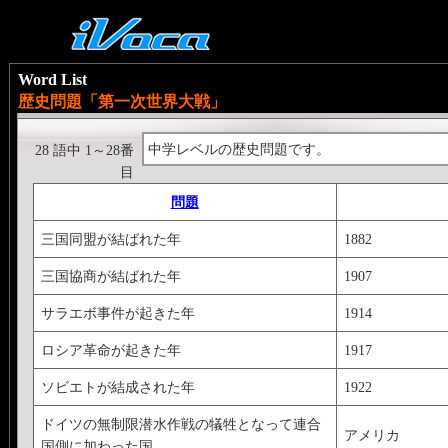
Word List
歴史問題「第一次世界大戦」
中学レベルの歴史問題です。
28 語中 1～28番
目
問題
三国同盟が結ばれた年
1882
三国協商が結ばれた年
1907
サラエボ事件が起きた年
1914
ロシア革命が起きた年
1917
ソビエトが結成された年
1922
ドイツの無制限潜水作戦の犠牲となって連合
アメリカ
国側に加わった国