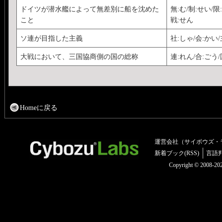
ドイツが潜水艦によって無差別に船を沈めた
無:む/制:せい/限
こと
戦:せん
ソ連が目指した主義
社:しゃ/会:かい/
大戦において、三国協商側の国の総称
連:れん/合:ごう
Homeに戻る
運営会社（サイボウズ・
新着ブック(RSS)
言語
Copyright © 2008-2025