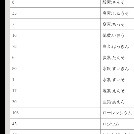
8
酸素:さんそ
35
臭素:しゅうそ
7
窒素:ちっそ
16
硫黄:いおう
78
白金:はっきん
6
炭素:たんそ
80
水銀:すいぎん
1
水素:すいそ
17
塩素:えんそ
30
亜鉛:あえん
103
ローレンシウム
45
ロジウム