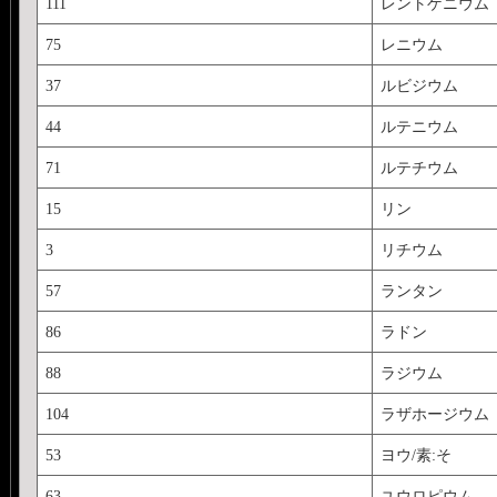
111
レントゲニウム
75
レニウム
37
ルビジウム
44
ルテニウム
71
ルテチウム
15
リン
3
リチウム
57
ランタン
86
ラドン
88
ラジウム
104
ラザホージウム
53
ヨウ/素:そ
63
ユウロピウム