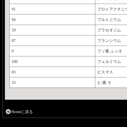
91
プロトアクチニ
94
プルトニウム
59
プラセオジム
87
フランシウム
9
フッ素:ふっそ
100
フェルミウム
83
ビスマス
33
ヒ/素:そ
Homeに戻る