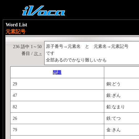
Word List
元素記号
原子番号→元素名 と 元素名→元素記号
236 語中 1～50
です
番目 /
次 »
全部あるのでかなり難しいかも
問題
29
銅:どう
47
銀:ぎん
82
鉛:なまり
26
鉄:てつ
79
金:きん