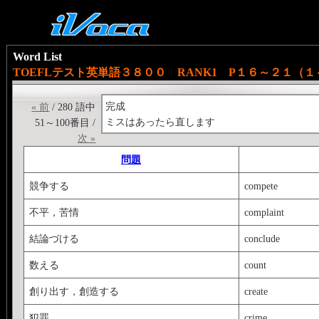
Word List
TOEFLテスト英単語３８００ RANK1 P１６～２１（
完成
« 前
/ 280 語中
ミスはあったら直します
51～100番目 /
次 »
問題
競争する
compete
不平，苦情
complaint
結論づける
conclude
数える
count
創り出す，創造する
create
犯罪
crime