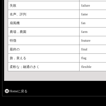
失敗
failure
名声、評判
fame
扇風機
fan
農場，農園
farm
特徴
feature
最終の
final
旗，衰える
flag
柔軟な；融通のきく
flexible
Homeに戻る