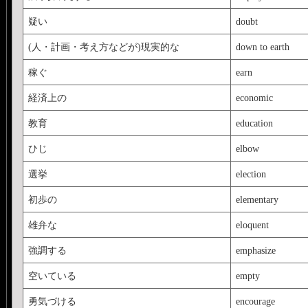
疑い
doubt
(人・計画・考え方などが)現実的な
down to earth
稼ぐ
earn
経済上の
economic
教育
education
ひじ
elbow
選挙
election
初歩の
elementary
雄弁な
eloquent
強調する
emphasize
空いている
empty
勇気づける
encourage