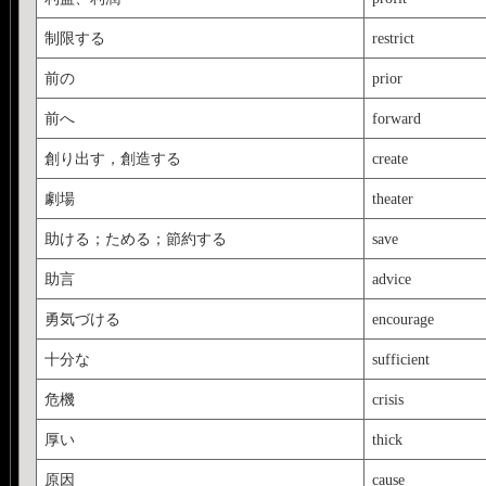
制限する
restrict
前の
prior
前へ
forward
創り出す，創造する
create
劇場
theater
助ける；ためる；節約する
save
助言
advice
勇気づける
encourage
十分な
sufficient
危機
crisis
厚い
thick
原因
cause