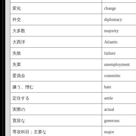
変化
change
外交
diplomacy
大多数
majority
大西洋
Atlantic
失敗
failure
失業
unemployment
委員会
committe
嫌う、憎む
hate
定住する
settle
実際の
actual
寛容な
generous
専攻科目；主要な
major