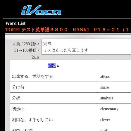
Word List
TOEFLテスト英単語３８００ RANK1 P１６～２１（
完成
« 前
/ 280 語中
ミスはあったら直します
51～100番目 /
次 »
問題
▲
出席する、世話をする
attend
分け前
share
分析
analysis
初歩の
elementary
利口な、ずるがしこい
clever
利益、利潤
profit