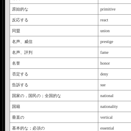
原始的な
primitive
反応する
react
同盟
union
名声、威信
prestige
名声、評判
fame
名誉
honor
否定する
deny
告訴する
sue
国家の，国民の；全国的な
national
国籍
nationality
垂直の
vertical
基本的な；必須の
essential