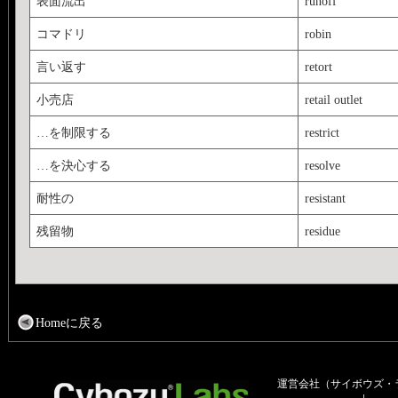
表面流出
runoff
コマドリ
robin
言い返す
retort
小売店
retail outlet
…を制限する
restrict
…を決心する
resolve
耐性の
resistant
残留物
residue
Homeに戻る
運営会社（サイボウズ・