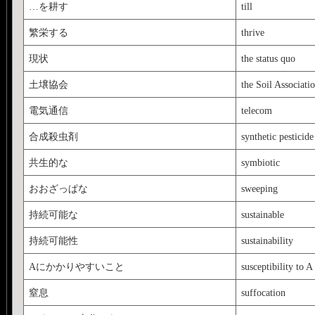
…を耕す
till
繁栄する
thrive
現状
the status quo
土壌協会
the Soil Associati
電気通信
telecom
合成殺虫剤
synthetic pesticide
共生的な
symbiotic
おおざっぱな
sweeping
持続可能な
sustainable
持続可能性
sustainability
Aにかかりやすいこと
susceptibility to A
窒息
suffocation