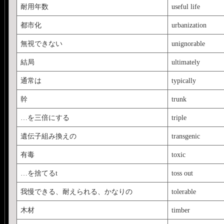
耐用年数
useful life
都市化
urbanization
無視できない
unignorable
結局
ultimately
通常は
typically
幹
trunk
…を三倍にする
triple
遺伝子組み換えの
transgenic
有毒
toxic
…を捨てるt
toss out
我慢できる、耐えられる、かなりの
tolerable
木材
timber