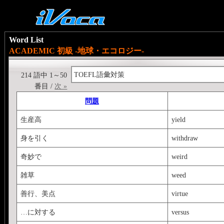
Word List
ACADEMIC 初級 -地球・エコロジー-
TOEFL語彙対策
214 語中 1～50
番目 /
次 »
問題
生産高
yield
身を引く
withdraw
奇妙で
weird
雑草
weed
善行、美点
virtue
…に対する
versus