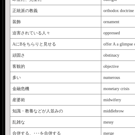
正統派の教義
orthodox doctrine
装飾
ornament
迫害されている人々
oppressed
AにBをちらりと見せる
offer A a glimpse 
頑固さ
obstinacy
客観的
objective
多い
numerous
金融危機
monetary crisis
産婆術
midwifery
知識・教養などが人並みの
middlebrow
乱雑な
messy
合併する、･･･を合併する
merge