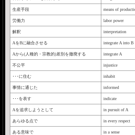
生産手段
means of producti
労働力
labor power
解釈
interpretation
AをBに融合させる
integrate A into B
Aから(人種的・宗教的)差別を撤廃する
integrate A
不公平
injustice
･･･に住む
inhabit
事情に通じた
informed
･･･を表す
indicate
Aを追求しようとして
in pursuit of A
あらゆる点で
in every respect
ある意味で
in a sense