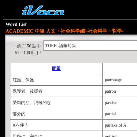
Word List
ACADEMIC 中級 人文・社会科学編 -社会科学・哲学-
TOEFL語彙対策
« 前
/ 156 語中
51～100番目 /
問題
庇護、保護
patronage
保護者、後援者
patron
受動的な、消極的な
passive
部分的
partial
Aを伴う
partake of A
即座に、完全に
outright