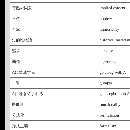
暗黙の同意
implied consent
不敬
impiety
不滅
immortality
史的唯物論
historical materia
継承
heredity
覇権
hegemony
Aに賛成する
go along with A
一瞥
glimpse
Aに巻き込まれる
get caught up in A
機能性
functionality
公式化
formulation
形式主義
formalism