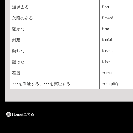
過ぎ去る
fleet
欠陥のある
flawed
確かな
firm
封建
feudal
熱烈な
fervent
誤った
false
程度
extent
･･･を例証する、･･･を実証する
exemplify
Homeに戻る