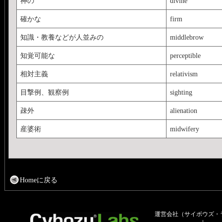
神の
divine
確かな
firm
知識・教養などが人並みの
middlebrow
知覚可能な
perceptible
相対主義
relativism
目撃例、観察例
sighting
疎外
alienation
産婆術
midwifery
Homeに戻る
運営会社（サイボウズ・