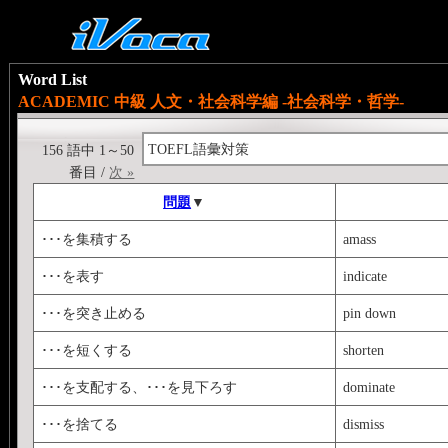
Word List
ACADEMIC 中級 人文・社会科学編 -社会科学・哲学-
TOEFL語彙対策
156 語中 1～50
番目 /
次 »
問題
▼
･･･を集積する
amass
･･･を表す
indicate
･･･を突き止める
pin down
･･･を短くする
shorten
･･･を支配する、･･･を見下ろす
dominate
･･･を捨てる
dismiss