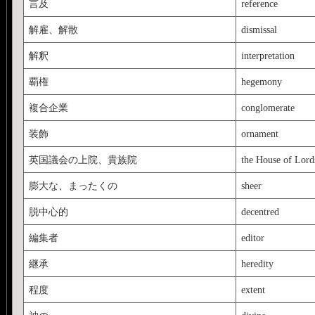
言及
reference
解雇、解散
dismissal
解釈
interpretation
覇権
hegemony
複合企業
conglomerate
装飾
ornament
英国議会の上院、貴族院
the House of Lord
膨大な、まったくの
sheer
脱中心的
decentred
編集者
editor
継承
heredity
程度
extent