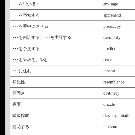
･･･を思い描く
envisage
･･･を察知する
apprehend
･･･を夢中にさせる
preoccupy
･･･を例証する、･･･を実証する
exemplify
･･･を予測する
predict
･･･をやめる、やむ
cease
･･･に住む
inhabit
類似性
resemblance
頑固さ
obstinacy
霧雨
drizzle
階級搾取
class exploitation
開花する
blossom