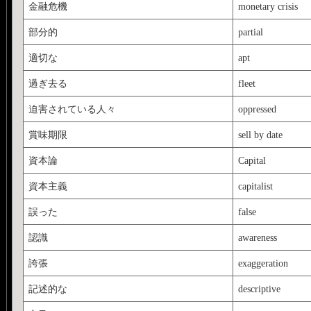
金融危機
monetary crisis
部分的
partial
適切な
apt
過ぎ去る
fleet
迫害されている人々
oppressed
賞味期限
sell by date
資本論
Capital
資本主義
capitalist
誤った
false
認識
awareness
誇張
exaggeration
記述的な
descriptive