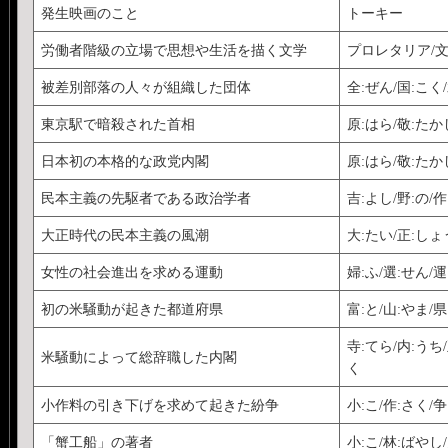
発生映画のこと
トーキー
労働者階級の立場で思想や生活を描く文学
プロレタリア/文
被差別部落の人々が組織した団体
全:ぜん/国:こく
東京駅で暗殺された首相
原:はら/敬:たか
日本初の本格的な政党内閣
原:はら/敬:たか
民本主義の先駆者である政治学者
吉:よし/野:の/作
大正時代の民本主義の風潮
大:たい/正:し
女性の社会進出を求める運動
婦:ふ/選:せん/運
初の米騒動が起きた都道府県
富:と/山:やま/
寺:てら/内:うち/
米騒動によって総辞職した内閣
く
小作料の引き下げを求めて起きた紛争
小:こ/作:さく/争
「蟹工船」の著者
小:こ/林:ばやし/