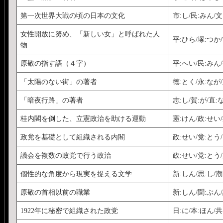
第一次世界大戦の頃の日本の文化
市:し/民:みん/文
女性開放に努め、「新しい女」と呼ばれた人
平:ひら/塚:つか
物
原敬の指す語（４字）
平:へい/民:みん
「太陽のない街」の著者
徳:とく/永:なが
「暗夜行路」の著者
志:し/賀:が/直:
桂内閣を倒した、立憲政治を助ける運動
憲:けん/政:せい/
政党を基礎として組織される内閣
政:せい/党:とう
議会を複数の政党で行う政治
政:せい/党:とう/
個性的な角度から現実を捉える文学
新:しん/思:し/潮
原敬の首相以前の職業
新:しん/聞:ぶん/
1922年に秘密で組織された政党
日:に/本:ほん/