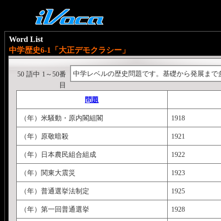
Word List
中学歴史6-1「大正デモクラシー」
中学レベルの歴史問題です。基礎から発展まで
50 語中 1～50番
目
問題
（年）米騒動・原内閣組閣
1918
（年）原敬暗殺
1921
（年）日本農民組合組成
1922
（年）関東大震災
1923
（年）普通選挙法制定
1925
（年）第一回普通選挙
1928