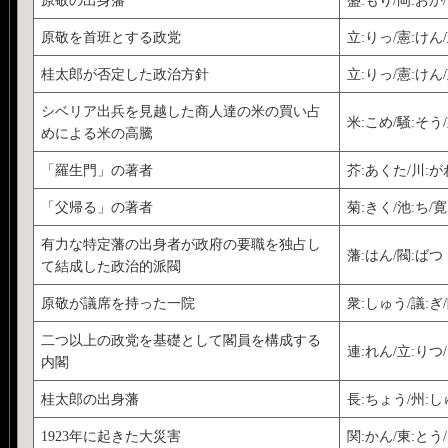
原敬を首班とする政党
立:りっ/憲:けん
桂太郎が否定した政治方針
立:りっ/憲:けん/
シベリア出兵を見越した商人達の米の買い占
米:こめ/騒:そう
めによる米の高騰
「羅生門」の著者
芥:あくた/川:が
「父帰る」の著者
菊:きく/池:ち/
有力な特定藩の出身者が政府の要職を独占し
藩:はん/閥:ばつ
て結成した政治的派閥
原敬が議席を持った一院
衆:しゅう/議:ぎ
二つ以上の政党を基礎として閣員を構成する
連:れん/立:りつ
内閣
桂太郎の出身藩
長:ちょう/州:し
1923年に起きた大災害
関:かん/東:とう