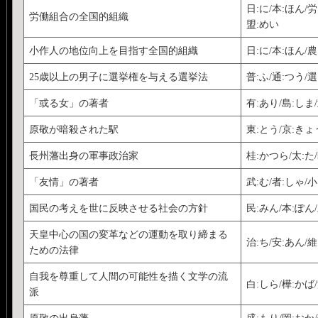
日:に/本:ほん/労
労働組合の全国的組織
盟:めい
小作人の地位向上を目指す全国的組織
日:に/本:ほん/農
25歳以上の男子に選挙権を与える選挙法
普:ふ/通:つう/選
「或る女」の著者
有:あり/島:しま/
原敬が暗殺された駅
東:とう/京:きょ
長州藩出身の軍事政治家
桂:かつら/太:た
「友情」の著者
武:む/者:しゃ/小
国民の考えを世に反映させる社会の方針
民:みん/本:ぽん/
天皇中心の国の変革などの運動を取り締まる
治:ち/安:あん/維
ための法律
自我を尊重して人間の可能性を描く文学の流
白:しら/樺:かば
派
原敬の出身藩
盛:もり/岡:おか