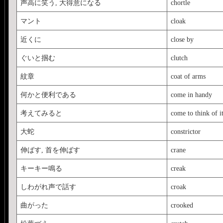
声高に笑う, 大得意になる
chortle
マント
cloak
近くに
close by
ぐいと掴む
clutch
紋章
coat of arms
何かと便利である
come in handy
考えてみると
come to think of i
大蛇
constrictor
伸ばす, 首を伸ばす
crane
キーキー鳴る
creak
しわがれ声で話す
croak
曲がった
crooked