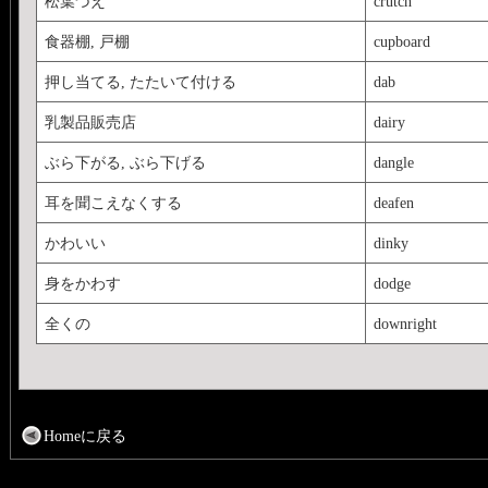
松葉づえ
crutch
食器棚, 戸棚
cupboard
押し当てる, たたいて付ける
dab
乳製品販売店
dairy
ぶら下がる, ぶら下げる
dangle
耳を聞こえなくする
deafen
かわいい
dinky
身をかわす
dodge
全くの
downright
Homeに戻る