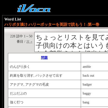
Word List
ハリポタ漬け‐ハリーポッターを英語で読もう！‐第一巻
ちょっとリストを見て
228 語中 1～50
番目 /
次 »
子供向けの本とはいう
を全部覚えたら相当な
問題
しかも楽しみながら進
のんびり歩く
amble
ハリーポッター第一巻(*Harry Po
約束を取り消す, バックさせて出す
back out
出てくる比較的わかり
アナグマ, アナグマの毛皮
badger
てみます。
読み進めながらUPし
だぶだぶの
baggy
かと思いますが優しく
強く打つ
bang