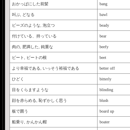
際して注意したこと〉
おかっぱにした前髪
bang
●アイテムには高校レ
叫ぶ, どなる
bawl
検２級程度のボキャブ
ビーズのような, 泡立つ
beady
ではないかと思います
付けている、持っている
bear
ていないような意味は
肉の, 肥満した, 鈍重な
beefy
（例） start: 飛
ビート, ビートの根
beet
機会●アイテム検索結
より幸福である, いっそう裕福である
better off
一番近いものを選択して
ひどく
bitterly
語で読みたいという方
目をくらますような
blinding
は出版社：SCHOLASTI
タイトルがUK版（Philos
顔を赤らめる, 恥ずかしく思う
blush
す。_１巻から７巻ま
板で囲う
board up
してお読みください。
船乗り, かんかん帽
boater