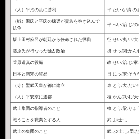
（人）平治の乱に勝利
平:たいら/清:の
（戦）源氏と平氏の棟梁が貴族を巻き込んで
平:へい/治:じ/の
抗争
坂上田村麻呂が朝廷から任命された役職
征:せい/夷:い/大
藤原氏が行なった独占政治
摂:せっ/関:かん/
菅原道真の役職
政:せい/治:じ/家
日本と南宋の貿易
日:にっ/宋:そう/
（寺）聖武天皇が都に建立
東:とう/大:だい/
（人）平安京に遷都
桓:かん/武:む/天
武士集団の指導者のこと
棟:とう/梁:りょ
戦うことを職業とする人
武:ぶ/士:し
武士の集団のこと
武:ぶ/士:し/団: