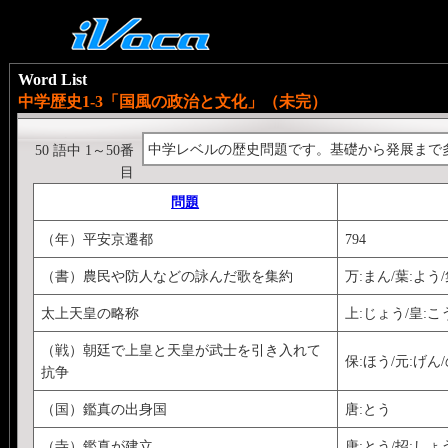
Word List
中学歴史1-3「国風の政治と文化」（未完）
中学レベルの歴史問題です。基礎から発展まで
50 語中 1～50番
目
問題
（年）平安京遷都
794
（書）農民や防人などの詠んだ歌を集約
万:まん/葉:よう
太上天皇の略称
上:じょう/皇:こ
（戦）朝廷で上皇と天皇が武士を引き入れて
保:ほう/元:げん/
抗争
（国）鑑真の出身国
唐:とう
（寺）鑑真が建立
唐:とう/招:しょう