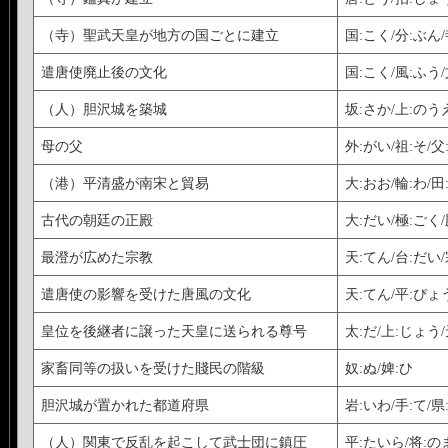
（寺）聖武天皇が地方の国ごとに建立
国:こく/分:ぶん/
遣唐使廃止後の文化
国:こく/風:ふう/
（人）胆沢城を築城
坂:さか/上:のうえ
母の父
外:がい/祖:そ/父
（港）平清盛が南宋と貿易
大:おお/輪:わ/田
古代の朝廷の正殿
大:だい/極:ごく
最澄が広めた宗教
天:てん/台:だい
遣唐使の影響を受けた唐風の文化
天:てん/平:ぴょう
皇位を後継者に譲った天皇に送られる尊号
太:だ/上:じょう/
家畜同等の扱いを受けた賤民の階級
奴:ぬ/婢:ひ
胆沢城が置かれた都道府県
岩:いわ/手:て/県
（人）関東で反乱を起こして武士団に鎮圧
平:たいら/将:の