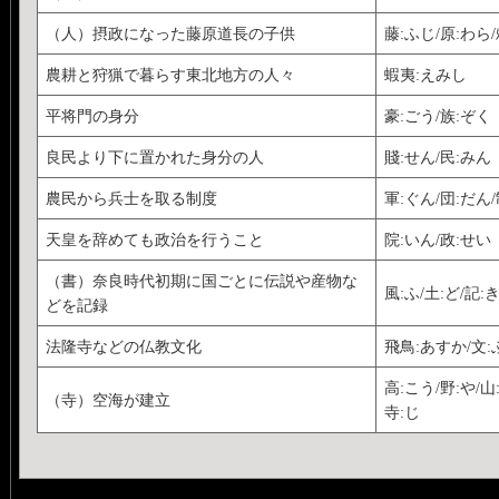
（人）摂政になった藤原道長の子供
藤:ふじ/原:わら
農耕と狩猟で暮らす東北地方の人々
蝦夷:えみし
平将門の身分
豪:ごう/族:ぞく
良民より下に置かれた身分の人
賤:せん/民:みん
農民から兵士を取る制度
軍:ぐん/団:だん
天皇を辞めても政治を行うこと
院:いん/政:せい
（書）奈良時代初期に国ごとに伝説や産物な
風:ふ/土:ど/記:
どを記録
法隆寺などの仏教文化
飛鳥:あすか/文:
高:こう/野:や/山
（寺）空海が建立
寺:じ