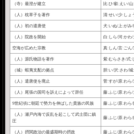
（寺）最澄が建立
比:ひ/叡:えい/山
（人）枕草子を著作
清:せい/少:しょう
（人）初の遣唐使
犬:いぬ/上:がみ/
（人）院政を開始
白:しら/河:かわ/
空海が広めた宗教
真:しん/言:ごん
（人）源氏物語を著作
紫:むらさき/式:
（城）蝦夷支配の拠点
胆:い/沢:さわ/
（人）遣唐使を廃止
菅:すが/原:わら
（人）尾張の国司を訴えによって辞任
藤:ふじ/原:わら
9世紀頃に朝廷で勢力を伸ばした貴族の民族
藤:ふじ/原:わら/
（人）瀬戸内海で反乱を起こして武士団に鎮
藤:ふじ/原:わら
圧
（人）摂関政治の最盛期時の摂政
藤:ふじ/原:わら