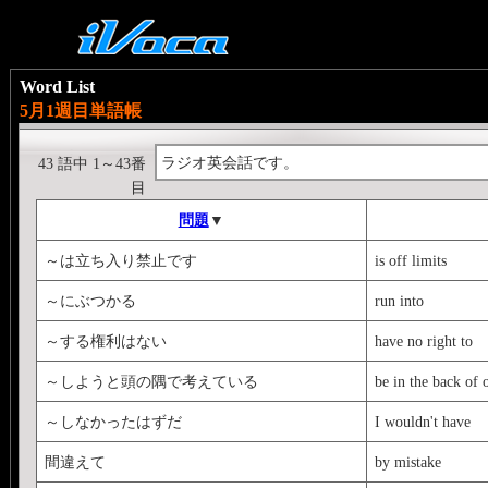
Word List
5月1週目単語帳
ラジオ英会話です。
43 語中 1～43番
目
問題
▼
～は立ち入り禁止です
is off limits
～にぶつかる
run into
～する権利はない
have no right to
～しようと頭の隅で考えている
be in the back of 
～しなかったはずだ
I wouldn't have
間違えて
by mistake