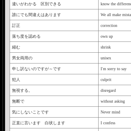
違いがわかる 区別できる
know the differen
誰にでも間違えはあります
We all make mista
訂正
correction
落ち度を認める
own up
縮む
shrink
男女両用の
unisex
申し訳ないのですが～です
I'm sorry to say
犯人
culprit
無視する。
disregard
無断で
without asking
気にしないことです
Never mind
正直に言います 白状します
I confess