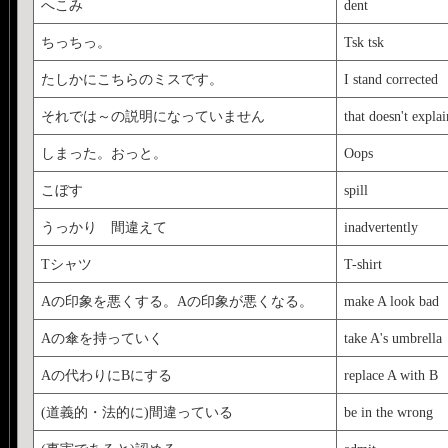
へこみ
dent
ちっちっ。
Tsk tsk
たしかにこちらのミスです。
I stand corrected
それでは～の説明になっていません
that doesn't explai
しまった。おっと。
Oops
こぼす
spill
うっかり 間違えて
inadvertently
Tシャツ
T-shirt
Aの印象を悪くする。Aの印象が悪くなる。
make A look bad
Aの傘を持っていく
take A's umbrella
Aの代わりにBにする
replace A with B
(道義的・法的に)間違っている
be in the wrong