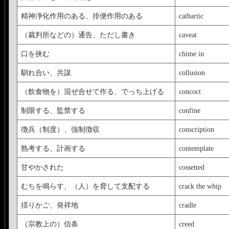
精神浄化作用のある、排便作用のある
cathartic
（裁判所などの）通告、ただし書き
caveat
口を挟む
chime in
馴れ合い、共謀
collusion
（飲食物を）混ぜ合せて作る、でっち上げる
concoct
制限する、監禁する
confine
徴兵（制度）、強制徴収
conscription
熟考する、計画する
contemplate
甘やかされた
cossetted
むちを鳴らす、（人）を脅して支配する
crack the whip
揺りかご、発祥地
cradle
（宗教上の）信条
creed