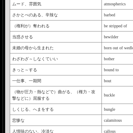
ムード、雰囲気
atmospherics
さかとべのある、辛辣な
barbed
（権利が）奪われる
be stripped of
当惑させる
bewilder
未婚の母から生まれた
born out of wedl
わざわざ～しなくていい
bother
きっと～する
bound to
一仕事、一期間
bout
（物が圧力・熱などで）曲がる、（権力・攻
buckle
撃などに）屈服する
しくじる、へまをする
bungle
悲惨な
calamitous
人情味のない、冷淡な
callous