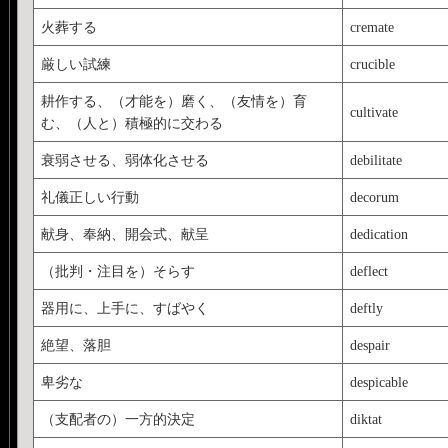
火葬する
cremate
厳しい試練
crucible
耕作する、（才能を）磨く、（友情を）育
cultivate
む、（人と）積極的に交わる
衰弱させる、弱体化させる
debilitate
礼儀正しい行動
decorum
献身、奉納、開会式、献呈
dedication
（批判・注目を）そらす
deflect
器用に、上手に、すばやく
deftly
絶望、落胆
despair
卑劣な
despicable
（支配者の）一方的決定
diktat