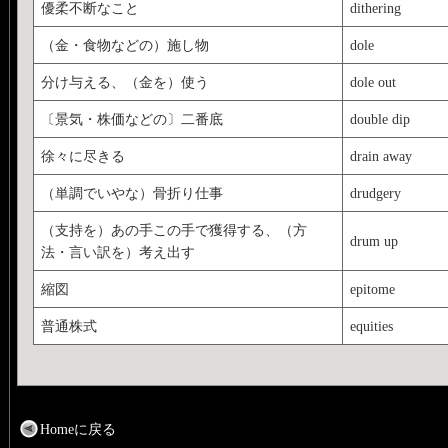
優柔不断なこと
dithering
（金・食物などの）施し物
dole
分け与える、（金を）使う
dole out
〔景気・株価などの〕二番底
double dip
徐々に尽きる
drain away
（単調でいやな）骨折り仕事
drudgery
（支持を）あの手この手で獲得する、（方
drum up
法・言い訳を）考え出す
縮図
epitome
普通株式
equities
Homeに戻る