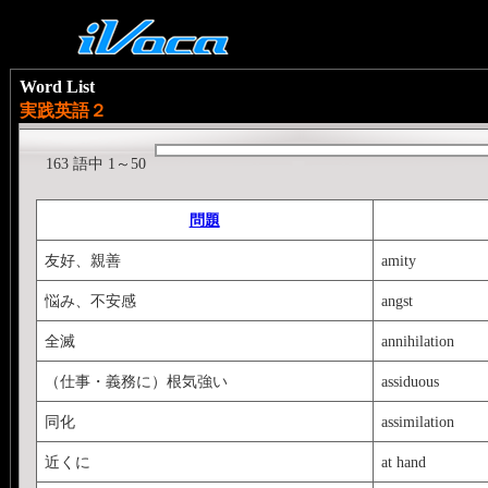
Word List
実践英語２
163 語中 1～50
問題
友好、親善
amity
悩み、不安感
angst
全滅
annihilation
（仕事・義務に）根気強い
assiduous
同化
assimilation
近くに
at hand