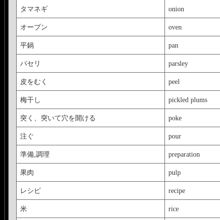
タマネギ
onion
オーブン
oven
平鍋
pan
パセリ
parsley
皮をむく
peel
梅干し
pickled plums
突く、突いて穴を開ける
poke
注ぐ
pour
準備,調理
preparation
果肉
pulp
レシピ
recipe
米
rice