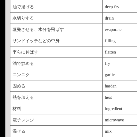
油で揚げる
deep fry
水切りする
drain
蒸発させる、水分を飛ばす
evaporate
サンドイッチなどの中身
filling
平らに伸ばす
flatten
油で炒める
fry
ニンニク
garlic
固める
harden
熱を加える
heat
材料
ingredient
電子レンジ
microwave
混ぜる
mix