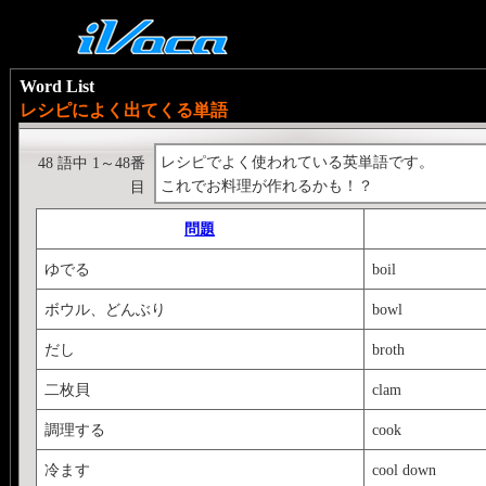
Word List
レシピによく出てくる単語
レシピでよく使われている英単語です。
48 語中 1～48番
これでお料理が作れるかも！？
目
問題
ゆでる
boil
ボウル、どんぶり
bowl
だし
broth
二枚貝
clam
調理する
cook
冷ます
cool down