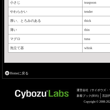
小さじ
teaspoon
やわらかい
tender
厚い、とろみのある
thick
薄い
thin
マグロ
tuna
泡立て器
whisk
Homeに戻る
運営会社（サイボウズ・
新着ブック(RSS)
言語
Copyright © 2008-2025