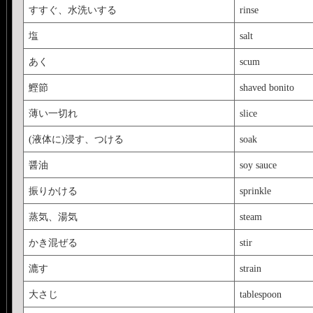
すすぐ、水洗いする
rinse
塩
salt
あく
scum
鰹節
shaved bonito
薄い一切れ
slice
(液体に)浸す、つける
soak
醤油
soy sauce
振りかける
sprinkle
蒸気、湯気
steam
かき混ぜる
stir
漉す
strain
大さじ
tablespoon