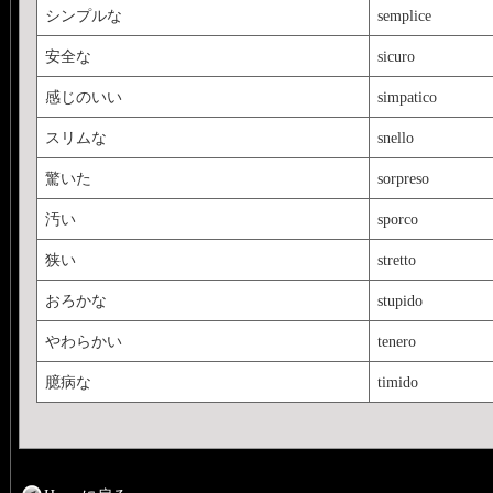
シンプルな
semplice
安全な
sicuro
感じのいい
simpatico
スリムな
snello
驚いた
sorpreso
汚い
sporco
狭い
stretto
おろかな
stupido
やわらかい
tenero
臆病な
timido