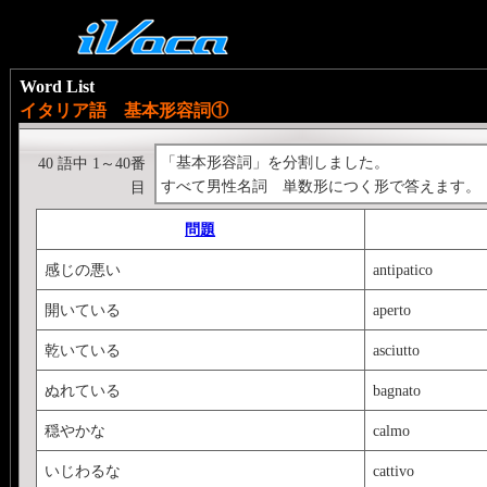
Word List
イタリア語 基本形容詞①
「基本形容詞」を分割しました。
40 語中 1～40番
すべて男性名詞 単数形につく形で答えます。
目
問題
感じの悪い
antipatico
開いている
aperto
乾いている
asciutto
ぬれている
bagnato
穏やかな
calmo
いじわるな
cattivo