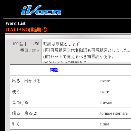
Word List
ITALIANO[動詞] ①
動詞は原型とします。
100 語中 1～50
[再]再帰動詞※代名動詞も再帰動詞としました
番目 /
次 »
(前)セットで覚えるべき前置詞がある。
(前2)前置詞が2種類ある。
(成)成句表現
問題
(2)同じ意味の動詞が2個ある。
出る、出かける
uscire
<>の中のアルファベットは単語の頭文字。※
使う
usare
見つける
trovare
帰る、戻る(2)
tornare ritornare
引く
tirare