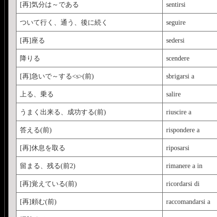
[再]気分は～である
sentirsi
ついて行く、通う、後に続く
seguire
[再]座る
sedersi
降りる
scendere
[再]急いで～する<s>(前)
sbrigarsi a
上る、乗る
salire
うまく出来る、成功する(前)
riuscire a
答える(前)
rispondere a
[再]休息を取る
riposarsi
留まる、残る(前2)
rimanere a in
[再]覚えている(前)
ricordarsi di
[再]頼む(前)
raccomandarsi a