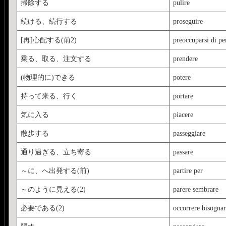
掃除する
pulire
続ける、続行する
proseguire
[再]心配する(前2)
preoccuparsi di pe
乗る、取る、注文する
prendere
(物理的に)できる
potere
持って来る、行く
portare
気に入る
piacere
散歩する
passeggiare
通り過ぎる、立ち寄る
passare
～に、へ出発する(前)
partire per
～のように見える(2)
parere sembrare
必要である(2)
occorrere bisognar