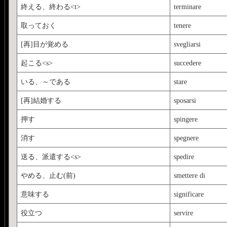
終える、終わる<t>
terminare
取っておく
tenere
[再]目が覚める
svegliarsi
起こる<s>
succedere
いる、～である
stare
[再]結婚する
sposarsi
押す
spingere
消す
spegnere
送る、派遣する<s>
spedire
やめる、止む(前)
smettere di
意味する
significare
役立つ
servire