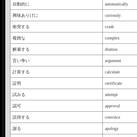
自動的に
automatically
興味ありげに
curiously
衝突する
crash
複雑な
complex
解雇する
dismiss
言い争い
argument
計算する
calculate
証明
certificate
試みる
attempt
認可
approval
説得する
convince
謝る
apology