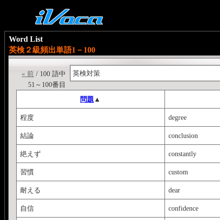
Word List
英検２級頻出単語1－100
英検対策
« 前
/ 100 語中
51～100番目
問題
▲
程度
degree
結論
conclusion
絶えず
constantly
習慣
custom
耐える
dear
自信
confidence