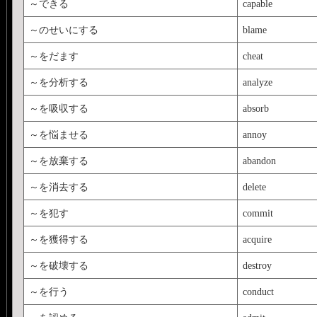
～できる
capable
～のせいにする
blame
～をだます
cheat
～を分析する
analyze
～を吸収する
absorb
～を悩ませる
annoy
～を放棄する
abandon
～を消去する
delete
～を犯す
commit
～を獲得する
acquire
～を破壊する
destroy
～を行う
conduct