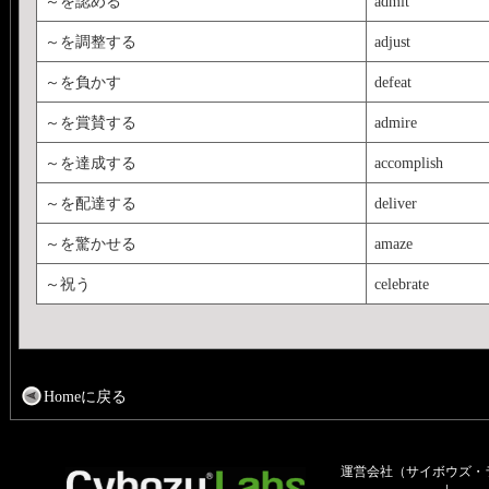
～を認める
admit
～を調整する
adjust
～を負かす
defeat
～を賞賛する
admire
～を達成する
accomplish
～を配達する
deliver
～を驚かせる
amaze
～祝う
celebrate
Homeに戻る
運営会社（サイボウズ・