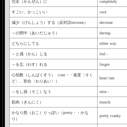
完全（かんぜん）に
completely
すごい、かっこいい
cool
減少（げんしょう）する（反対語increase）
decrease
～の間中（あいだじゅう）
during-
どちらにしても
either way
～と感（かん）じる
feel -
～を忘（わす）れる
forget-
心拍数（しんぱくすう）（rate・・速度〈そく
heart rate
ど〉、割合〈わりあい〉）
～をし損（そこ）なう
miss -
筋肉（きんにく）
muscle
かなり怒（おこ）りっぽい（pretty・・かな
pretty cranky
り）