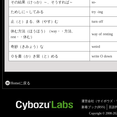
その結果（けっか）～、そうすれば～
so-
ためしに～してみる
try -ing
止（と）まる、休（やす）む
turn off
休む方法（ほうほう）（way・・方法、
way of resting
rest・・休む）
奇妙（きみょう）な
weird
Ｏを書（か）き留（と）める
write O down
Homeに戻る
運営会社（サイボウズ・
新着ブック(RSS)
言語
Copyright © 2008-2025