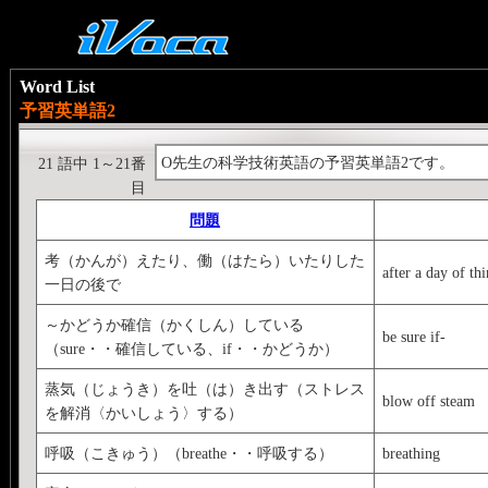
Word List
予習英単語2
O先生の科学技術英語の予習英単語2です。
21 語中 1～21番
目
問題
考（かんが）えたり、働（はたら）いたりした
after a day of t
一日の後で
～かどうか確信（かくしん）している
be sure if-
（sure・・確信している、if・・かどうか）
蒸気（じょうき）を吐（は）き出す（ストレス
blow off steam
を解消〈かいしょう〉する）
呼吸（こきゅう）（breathe・・呼吸する）
breathing