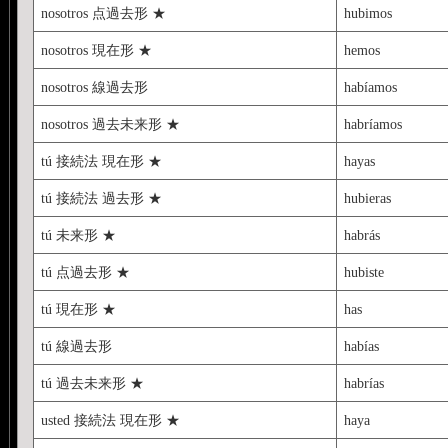
❼ er 過未 [habr] ía-ías-
nosotros 点過去形 ★
hubimos
⑧ er 命令 ﾅｼ
nosotros 現在形 ★
hemos
❾ er 接現 [hay] a-as-a-amo
nosotros 線過去形
habíamos
❿ er 接過 [hubier] a-as-a-
nosotros 過去未来形 ★
habríamos
tú 接続法 現在形 ★
hayas
tú 接続法 過去形 ★
hubieras
tú 未来形 ★
habrás
tú 点過去形 ★
hubiste
tú 現在形 ★
has
tú 線過去形
habías
tú 過去未来形 ★
habrías
usted 接続法 現在形 ★
haya