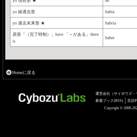
yo 現在形 ★
he
yo 線過去形
había
yo 過去未来形 ★
habría
原形「（完了時制）」have 「～がある」there
haber
is
Homeに戻る
運営会社（サイボウズ・
新着ブック(RSS)
言語
Copyright © 2008-2025