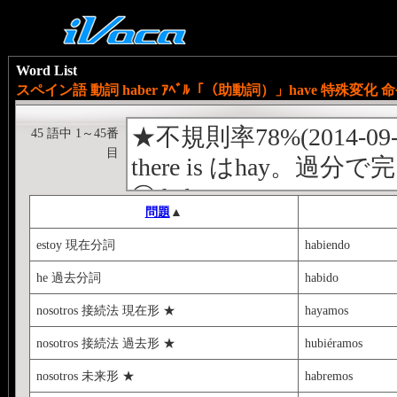
Word List
スペイン語 動詞 haber ｱﾍﾞﾙ「（助動詞）」have 特殊変化 命
★不規則率78%(2014-09
45 語中 1～45番
目
there is はhay。過分
⓪ hab-er
問題
▲
① er 現分 iendo
estoy 現在分詞
habiendo
② er 過分 ido
he 過去分詞
habido
❸ er 現在 he★-has★-ha
nosotros 接続法 現在形 ★
hayamos
❹ er 点過 [hub] e★-iste-
⑤ er 線過 ía-ías-ía-íamos-
nosotros 接続法 過去形 ★
hubiéramos
❻ er 未来 [habr] é-ás-
nosotros 未来形 ★
habremos