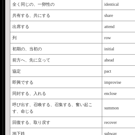
全く同じの、一卵性の
identical
共有する、共にする
share
出席する
attend
列
row
初期の、当初の
initial
前方へ、先に立って
ahead
協定
pact
即興でする
improvise
同封する、入れる
enclose
呼び出す、召喚する、召集する、奮い起こ
summon
す、命じる
回復する、取り戻す
recover
地下鉄
subway