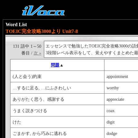
Word List
TOEIC完全攻略3000より Unit7-8
エッセンスで勉強したTOEIC完全攻略3000の語彙の復
131 語中 1～50
3段階レベル表示をして、覚えやすくまとめた
番目 /
次 »
問題
▲
(人と会う)約束
appointment
…するに足る, …にふさわしい
worthy
ありがたく思う、感謝する
appreciate
うまく説きつける
coax
けた
digit
ごまかす, から巧みに逃れる
dodge