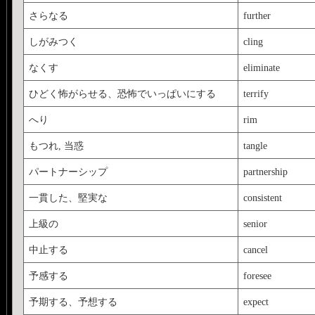
さらなる
further
しがみつく
cling
なくす
eliminate
ひどく怖がらせる、恐怖でいっぱいにする
terrify
へり
rim
もつれ, 当惑
tangle
パートナーシップ
partnership
一貫した、堅実な
consistent
上級の
senior
中止する
cancel
予感する
foresee
予期する、予想する
expect