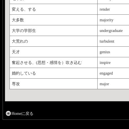
変える、する
render
大多数
majority
大学の学部生
undergraduate
大荒れの
turbulent
天才
genius
奮起させる、(思想・感情を）吹き込む
inspire
婚約している
engaged
専攻
major
Homeに戻る