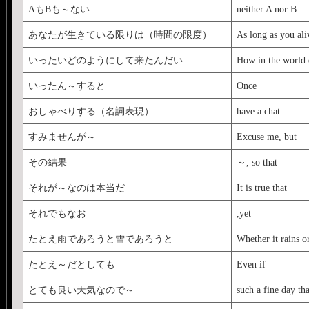
AもBも～ない
neither A nor B
あなたが生きている限りは（時間の限度）
As long as you ali
いったいどのようにして来たんだい
How in the world 
いったん～すると
Once
おしゃべりする（名詞表現）
have a chat
すみませんが～
Excuse me, but
その結果
～, so that
それが～なのは本当だ
It is true that
それでもなお
,yet
たとえ雨であろうと雪であろうと
Whether it rains o
たとえ～だとしても
Even if
とても良い天気なので～
such a fine day tha