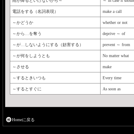
雨が降るといけないから～
～ in case it shoul
電話をする（名詞表現）
make a call
～かどうか
whether or not
～から…を奪う
deprive ～ of
～が…しないようにする（妨害する）
prevent ～ from
～が何をしようとも
No matter what
～させる
make
～するときいつも
Every time
～するとすぐに
As soon as
Homeに戻る