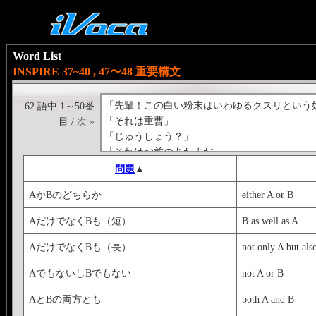
Word List
INSPIRE 37~40 , 47〜48 重要構文
「先輩！この白い粉末はいわゆるクスリという
62 語中 1～50番
「それは重曹」
目 /
次 »
「じゅうしょう？」
「それはお前のあたまだ」
問題
▲
AかBのどちらか
either A or B
AだけでなくBも（短）
B as well as A
AだけでなくBも（長）
not only A but als
AでもないしBでもない
not A or B
AとBの両方とも
both A and B