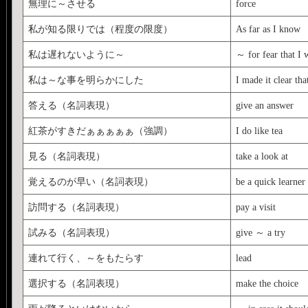
無理に～させる
force
私が知る限りでは（程度の限度）
As far as I know
私は遅れないように～
～ for fear that I 
私は～な事を明らかにした
I made it clear tha
答える（名詞表現）
give an answer
紅茶がすきだぁぁぁぁぁ（強調）
I do like tea
見る（名詞表現）
take a look at
覚えるのが早い（名詞表現）
be a quick learner
訪問する（名詞表現）
pay a visit
試みる（名詞表現）
give ～ a try
連れて行く、～をもたらす
lead
選択する（名詞表現）
make the choice