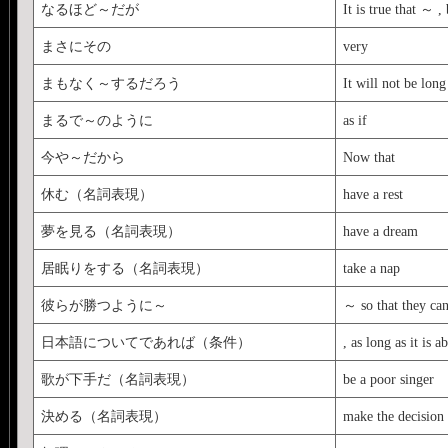
なるほど～だが
It is true that ～ , 
まさにその
very
まもなく～するだろう
It will not be long
まるで～のように
as if
今や～だから
Now that
休む（名詞表現）
have a rest
夢を見る（名詞表現）
have a dream
居眠りをする（名詞表現）
take a nap
彼らが勝つように～
～ so that they ca
日本語についてであれば（条件）
, as long as it is 
歌が下手だ（名詞表現）
be a poor singer
決める（名詞表現）
make the decision