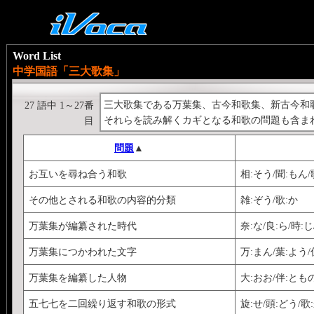
Word List
中学国語「三大歌集」
三大歌集である万葉集、古今和歌集、新古今和
27 語中 1～27番
それらを読み解くカギとなる和歌の問題も含ま
目
問題
▲
お互いを尋ね合う和歌
相:そう/聞:もん/
その他とされる和歌の内容的分類
雑:ぞう/歌:か
万葉集が編纂された時代
奈:な/良:ら/時:
万葉集につかわれた文字
万:まん/葉:よう/
万葉集を編纂した人物
大:おお/伴:ともの
五七七を二回繰り返す和歌の形式
旋:せ/頭:どう/歌