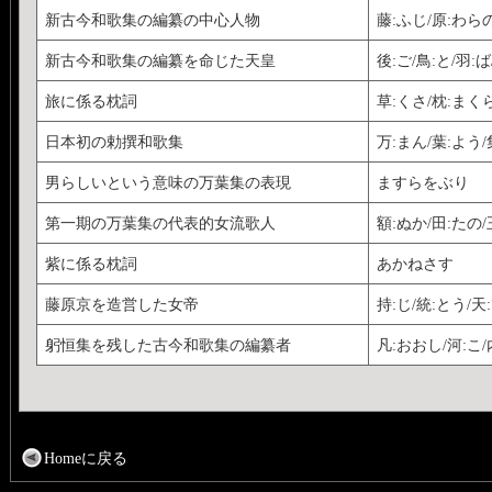
新古今和歌集の編纂の中心人物
藤:ふじ/原:わらの
新古今和歌集の編纂を命じた天皇
後:ご/鳥:と/羽:
旅に係る枕詞
草:くさ/枕:まく
日本初の勅撰和歌集
万:まん/葉:よう
男らしいという意味の万葉集の表現
ますらをぶり
第一期の万葉集の代表的女流歌人
額:ぬか/田:たの
紫に係る枕詞
あかねさす
藤原京を造営した女帝
持:じ/統:とう/天
躬恒集を残した古今和歌集の編纂者
凡:おおし/河:こ/
Homeに戻る