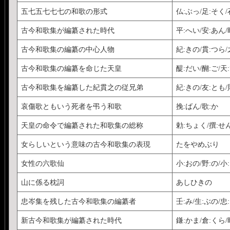
五七五七七七の和歌の形式
仏:ぶっ/足:そく/
古今和歌集が編纂された時代
平:へい/安:あん/
古今和歌集の編纂の中心人物
紀:きの/貫:つら/
古今和歌集の編纂を命じた天皇
醍:だい/醐:ご/天
古今和歌集を編纂した紀貫之の従兄弟
紀:きの/友:とも/
哀傷歌ともいう死者を弔う和歌
挽:ばん/歌:か
天皇の命令で編纂された和歌集の総称
勅:ちょく/撰:せん
女らしいという意味の古今和歌集の表現
たをやめぶり
女性の六歌仙
小:おの/野:の/小
山に係る枕詞
あしひきの
忠岑集を残した古今和歌集の編纂者
壬:み/生:ぶの/忠
新古今和歌集が編纂された時代
鎌:かま/倉:くら/