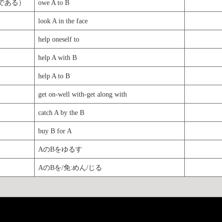
である）
owe A to B
look A in the face
help oneself to
help A with B
help A to B
get on-well with-get along with
catch A by the B
buy B for A
AのBをゆるす
AのBを/免:めん/じる