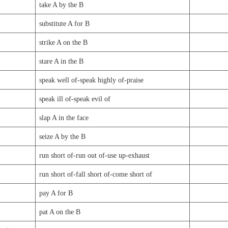
take A by the B
substitute A for B
strike A on the B
stare A in the B
speak well of-speak highly of-praise
speak ill of-speak evil of
slap A in the face
seize A by the B
run short of-run out of-use up-exhaust
run short of-fall short of-come short of
pay A for B
pat A on the B