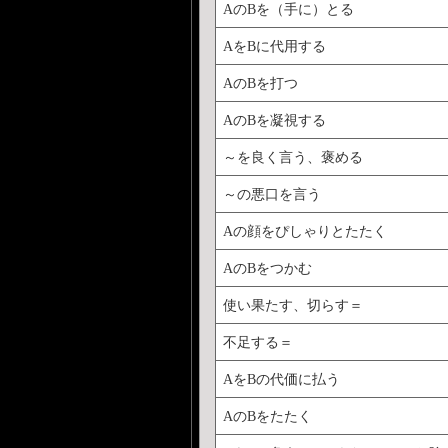
AのBを（手に）とる
AをBに代用する
AのBを打つ
AのBを凝視する
～を良く言う、褒める
～の悪口を言う
Aの顔をぴしゃりとたたく
AのBをつかむ
使い果たす、切らす＝
不足する＝
AをBの代価に払う
AのBをたたく