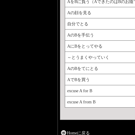
AをBに負う（AできたのはBのお陰
Aの顔を見る
自分でとる
AのBを手伝う
AにBをとってやる
～とうまくやっていく
AのBをてにとる
AでBを買う
excuse A for B
excuse A from B
Homeに戻る