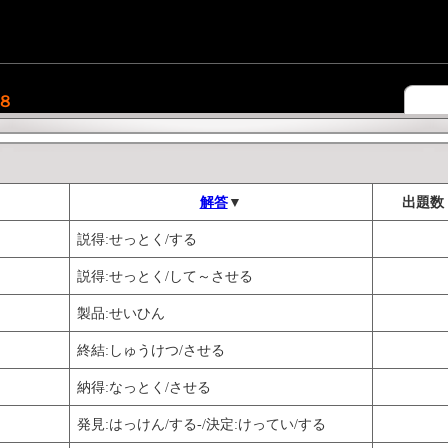
８
解答
▼
出題数
説得:せっとく/する
説得:せっとく/して～させる
製品:せいひん
終結:しゅうけつ/させる
納得:なっとく/させる
発見:はっけん/する-/決定:けってい/する