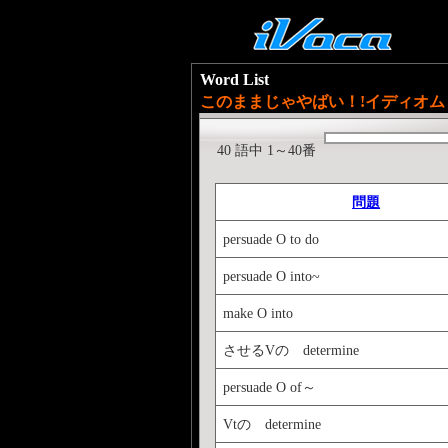
Word List
このままじゃやばい！!イディオム
40 語中 1～40番
問題
persuade O to do
persuade O into~
make O into
させるVの determine
persuade O of～
Vtの determine