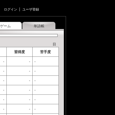
ログイン
ユーザ登録
ゲーム
単語帳
目
習得度
苦手度
-
-
-
-
-
-
-
-
-
-
-
-
-
-
-
-
-
-