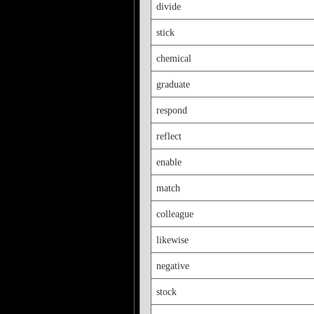
divide
stick
chemical
graduate
respond
reflect
enable
match
colleague
likewise
negative
stock