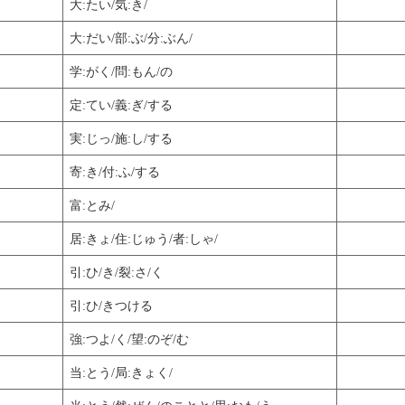
大:たい/気:き/
大:だい/部:ぶ/分:ぶん/
学:がく/問:もん/の
定:てい/義:ぎ/する
実:じっ/施:し/する
寄:き/付:ふ/する
富:とみ/
居:きょ/住:じゅう/者:しゃ/
引:ひ/き/裂:さ/く
引:ひ/きつける
強:つよ/く/望:のぞ/む
当:とう/局:きょく/