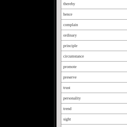
thereby
hence
complain
ordinary
principle
circumstance
promote
preserve
trust
personality
trend
sight