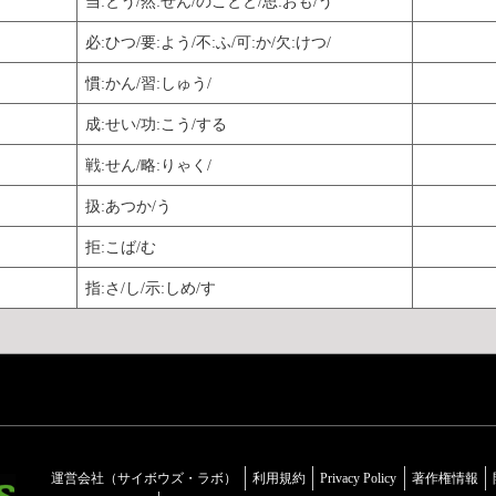
当:とう/然:ぜん/のことと/思:おも/う
必:ひつ/要:よう/不:ふ/可:か/欠:けつ/
慣:かん/習:しゅう/
成:せい/功:こう/する
戦:せん/略:りゃく/
扱:あつか/う
拒:こば/む
指:さ/し/示:しめ/す
運営会社（サイボウズ・ラボ）
利用規約
Privacy Policy
著作権情報