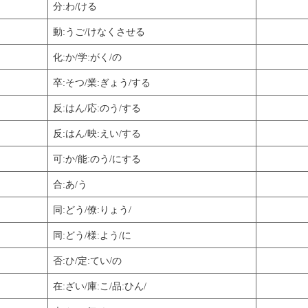
分:わ/ける
動:うご/けなくさせる
化:か/学:がく/の
卒:そつ/業:ぎょう/する
反:はん/応:のう/する
反:はん/映:えい/する
可:か/能:のう/にする
合:あ/う
同:どう/僚:りょう/
同:どう/様:よう/に
否:ひ/定:てい/の
在:ざい/庫:こ/品:ひん/