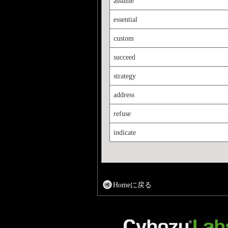
assume
essential
custom
succeed
strategy
address
refuse
indicate
Homeに戻る