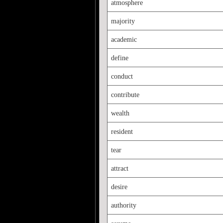
atmosphere
majority
academic
define
conduct
contribute
wealth
resident
tear
attract
desire
authority