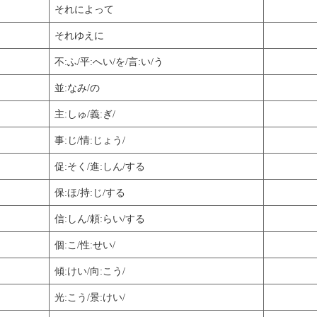
それによって
それゆえに
不:ふ/平:へい/を/言:い/う
並:なみ/の
主:しゅ/義:ぎ/
事:じ/情:じょう/
促:そく/進:しん/する
保:ほ/持:じ/する
信:しん/頼:らい/する
個:こ/性:せい/
傾:けい/向:こう/
光:こう/景:けい/