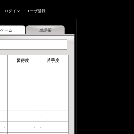
ログイン
ユーザ登録
ゲーム
単語帳
習得度
苦手度
-
-
-
-
-
-
-
-
-
-
-
-
-
-
-
-
-
-