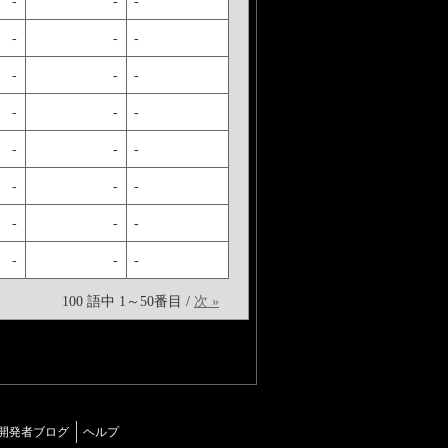
-
-
-
-
-
-
-
-
-
-
-
-
-
-
-
-
-
-
-
-
-
-
-
-
100 語中 1～50番目 /
次 »
開発者ブログ
ヘルプ