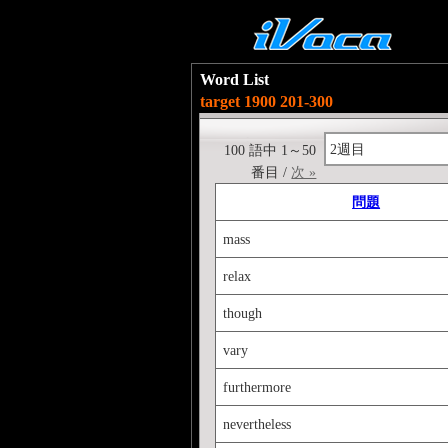
Word List
target 1900 201-300
2週目
100 語中 1～50
番目 /
次 »
問題
mass
relax
though
vary
furthermore
nevertheless