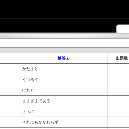
解答
▲
出題数
かたまり
くつろぐ
けれど
さまざまである
さらに
それにもかかわらず