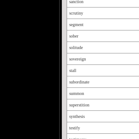
sanction
scrutiny
segment
sober
solitude
sovereign
stall
subordinate
summon
superstition
synthesis
testify