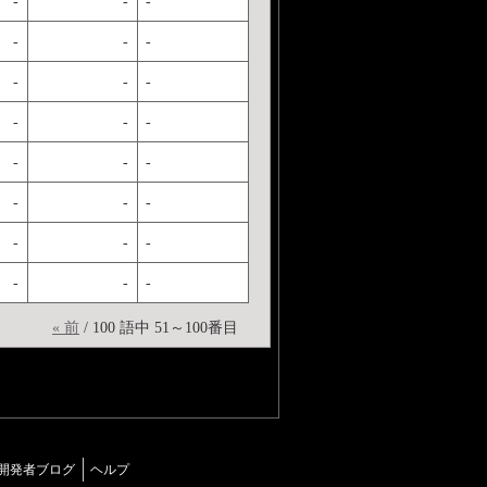
-
-
-
-
-
-
-
-
-
-
-
-
-
-
-
-
-
-
-
-
-
-
-
-
« 前
/ 100 語中 51～100番目
開発者ブログ
ヘルプ