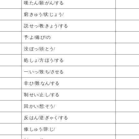
嘆:たん/願:がん/する
窮:きゅう/状:じょう/
説:せっ/教:きょう/する
予:よ/備:び/の
没:ぼっ/頭:とう/
処:しょ/方:ほう/する
一:いっ/致:ち/させる
非:ひ/難:なん/する
制:せい/止:し/する
回:かい/想:そう/
反:はん/逆:ぎゃく/する
修:しゅう/辞:じ/