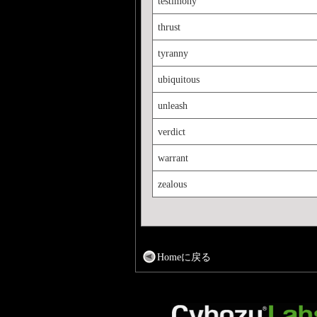
testimony
thrust
tyranny
ubiquitous
unleash
verdict
warrant
zealous
Homeに戻る