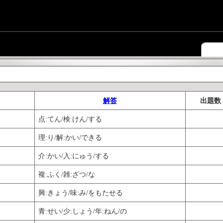
解答
出題数
点:てん/検:けん/する
理:り/解:かい/できる
介:かい/入:にゅう/する
複:ふく/雑:ざつ/な
興:きょう/味:み/をもたせる
青:せい/少:しょう/年:ねん/の