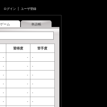
ログイン
ユーザ登録
ゲーム
単語帳
習得度
苦手度
-
-
-
-
-
-
-
-
-
-
-
-
-
-
-
-
-
-