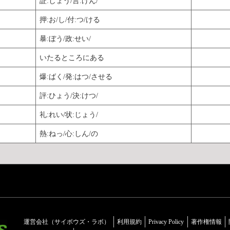
証:しょう/言:げん/
押:お/し/付:つ/ける
暴:ぼう/政:せい/
いたるところにある
爆:ばく/発:はつ/させる
評:ひょう/決:けつ/
礼:れい/状:じょう/
熱:ねっ/心:しん/の
運営会社（サイボウズ・ラボ）
利用規約
Privacy Policy
著作権情報