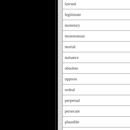
lawsuit
legitimate
monetary
monotonous
mortal
nuisance
obsolete
oppress
ordeal
perpetual
persecute
plausible