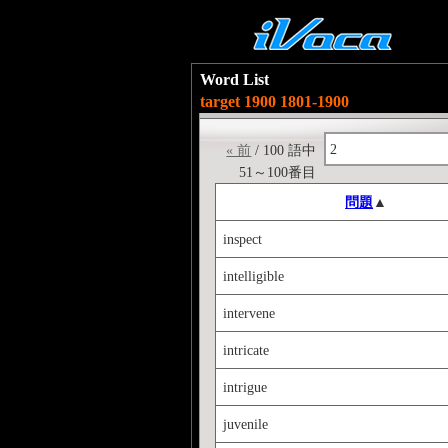
Word List
target 1900 1801-1900
2
« 前
/ 100 語中
51～100番目
問題
▲
inspect
intelligible
intervene
intricate
intrigue
juvenile