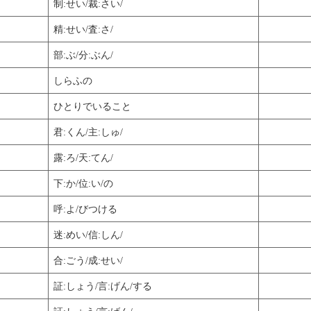
制:せい/裁:さい/
精:せい/査:さ/
部:ぶ/分:ぶん/
しらふの
ひとりでいること
君:くん/主:しゅ/
露:ろ/天:てん/
下:か/位:い/の
呼:よ/びつける
迷:めい/信:しん/
合:ごう/成:せい/
証:しょう/言:げん/する