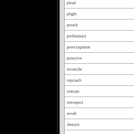
plead
plight
preach
preliminary
preoccupation
prescrive
reconcile
reproach
restrain
retrospect
revolt
rhetoric