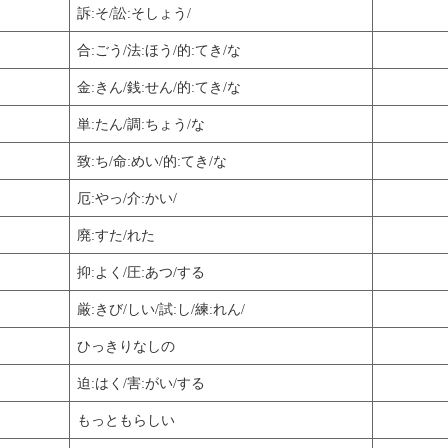
訴:そ/訟:そしょう/
合:ごう/法:ほう/的:てき/な
金:きん/銭:せん/的:てき/な
単:たん/調:ちょう/な
致:ち/命:めい/的:てき/な
厄:やっ/介:かい/
廃:すた/れた
抑:よく/圧:あつ/する
厳:きび/しい/試:し/練:れん/
ひっきりなしの
迫:はく/害:がい/する
もっともらしい