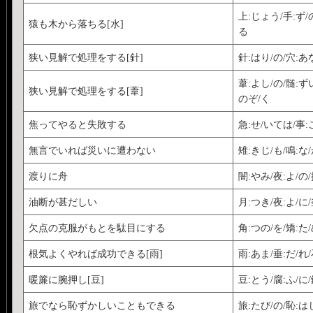
上:じょう/手:ず/の
猿も木から落ちる[水]
る
狭い見解で処理をする[針]
針:はり/の/穴:あ
葦:よし/の/髄:ず
狭い見解で処理をする[葦]
のぞ/く
焦ってやると失敗する
急:せ/いては/事:
無言でいれば災いに遭わない
雉:きじ/も/鳴:な
渡りに舟
闇:やみ/夜:よ/の
油断が甚だしい
月:つき/夜:よ/に
欠点の克服がもとを駄目にする
角:つの/を/矯:た
根気よくやれば成功できる[雨]
雨:あま/垂:だ/れ
暖簾に腕押し[豆]
豆:とう/腐:ふ/に
旅でなら恥ずかしいこともできる
旅:たび/の/恥:はじ