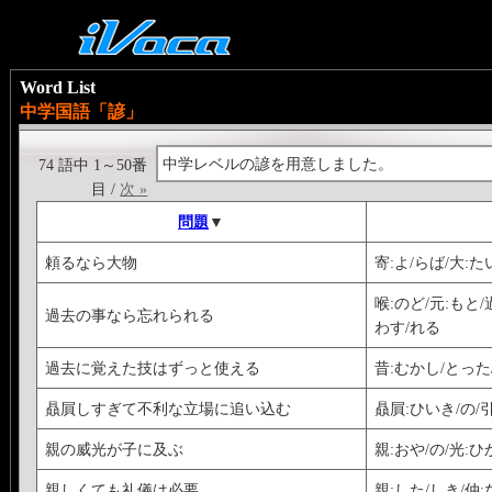
Word List
中学国語「諺」
中学レベルの諺を用意しました。
74 語中 1～50番
目 /
次 »
問題
▼
頼るなら大物
寄:よ/らば/大:た
喉:のど/元:もと/
過去の事なら忘れられる
わす/れる
過去に覚えた技はずっと使える
昔:むかし/とった
贔屓しすぎて不利な立場に追い込む
贔屓:ひいき/の/引
親の威光が子に及ぶ
親:おや/の/光:ひ
親しくても礼儀は必要
親:した/しき/仲: