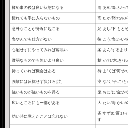
揉め事の後は良い状態になる
雨:あめ/降:ふ/っ
憧れても手に入らないもの
高:たか/嶺:ね/の
意外なことが身近に起こる
足:あし/下:もと/
悔やんでも仕方がない
後:こう/悔:かい/
心配せずにやってみれば容易い
案:あん/ずるより/
微弱なものでも無いより良い
枯:か/れ/木:き/
待っていれば機会はある
待:ま/てば/海:か
強敵には反抗せず負けろ[泣]
泣:な/く/子:こ/と
強いものが強いものを得る
鬼:おに/に/金:か
広いところにも一部がある
大:たい/海:かい/
雀:すずめ/百:ひゃ
幼い時に覚えたことは忘れない
ず