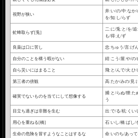
井:い/の/中:なか
視野が狭い
を/知:し/らず
二:に/兎:と/を/
虻蜂取らず[兎]
も/得:え/ず
良薬は口に苦し
忠:ちゅう/言:げん
自分のことを構う暇がない
紺:こう/屋:や/の
自ら災いにはまること
飛:と/んで/火:ひ/
第三者の傍観
高:たか/みの/見:
捕:と/らぬ/狸:た
確実でないものを当てにして想像する
う
目立ち過ぎは非難を生む
出:で/る/杭:くい
用心を重ねる[橋]
石:いし/橋:ばし
生命の危険を冒すようなことはするな
命:いのち/あって