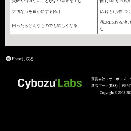
失敗や何気ないことがよい結果を生む
怪:け/我:が/の/
大切な点を疎かにする[仏]
仏:ほとけ/作:つく
溺:おぼ/れる/者:
困ったらどんなものでも欲しくなる
む
Homeに戻る
運営会社（サイボウズ・
新着ブック(RSS)
言語
Copyright © 2008-2025