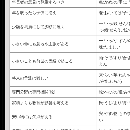
年長者の意見は尊重するべき
亀:かめ/の/甲:こ
年を取ったら子供に従え
老:お/いては/子:
一:いっ/銭:せん/
少額を馬鹿にして少額に泣く
っ/銭:せん/に/泣:
一:いっ/寸:すん/の
小さい命にも意地や主張がある
魂:たましい
袖:そで/すり/合:
小さいことも前世の因縁で起こる
えん
来:らい/年:ねん/
将来の予測は難しい
が/笑:わら/う
専門分野は専門機関[蛇]
蛇:へび/の/道:み
家柄よりも教育が影響を与える
氏:うじ/より/育:
安:やす/物:もの/
安い物には欠点がある
い