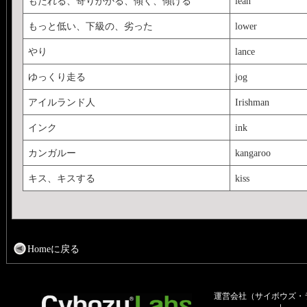
もたれる、寄りかかる、傾く、傾ける
lean
もっと低い、下級の、劣った
lower
やり
lance
ゆっくり走る
jog
アイルランド人
Irishman
インク
ink
カンガルー
kangaroo
キス、キスする
kiss
Homeに戻る
運営会社（サイボウズ・