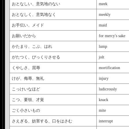
おとなしい、意気地のない
meek
おとなしく、意気地なく
meekly
お手伝い、メイド
maid
お願いだから
for mercy's sake
かたまり、こぶ、はれ
lump
がたつく、びっくりさせる
jolt
くやしさ、屈辱
mortification
けが、侮辱、無礼
injury
こっけいなほど
ludicrously
こつ、要領、才覚
knack
ごく小さいもの
mite
さえぎる、妨害する、口をはさむ
interrupt