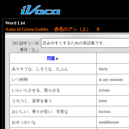
Word List
Anne of Green Gables 赤毛のアン（上） ６
読みやすくするための単語集です。
293 語中 1～50
番目 /
次 »
問題
▲
ありそうな、しそうな、たぶん
likely
いつ何時
at any moment
いらいらさせる、怒らせる
irritate
うろつく、道草を食う
loiter
おいしい、香りが良い、甘美な
lucious
おせっかいな
meddlesome