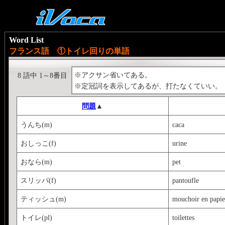
Word List
フランス語 ①トイレ回りの単語
※アクサン省いてある。
8 語中 1～8番目
※定冠詞を表示してあるが、打たなくていい。
問題
▲
うんち(m)
caca
おしっこ(f)
urine
おなら(m)
pet
スリッパ(f)
pantoufle
ティッシュ(m)
mouchoir en papie
トイレ(pl)
toilettes