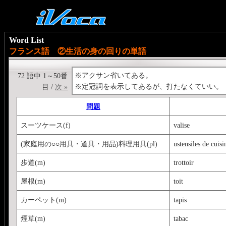
Word List
フランス語 ②生活の身の回りの単語
※アクサン省いてある。
72 語中 1～50番
※定冠詞を表示してあるが、打たなくていい。
目 /
次 »
問題
スーツケース(f)
valise
(家庭用の○○用具・道具・用品)料理用具(pl)
ustensiles de cuisi
歩道(m)
trottoir
屋根(m)
toit
カーペット(m)
tapis
煙草(m)
tabac