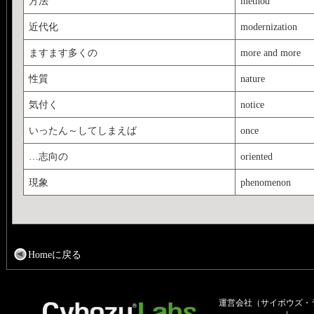
方法
method
近代化
modernization
ますます多くの
more and more
性質
nature
気付く
notice
いったん～してしまえば
once
…志向の
oriented
現象
phenomenon
Homeに戻る
運営会社（サイボウズ・