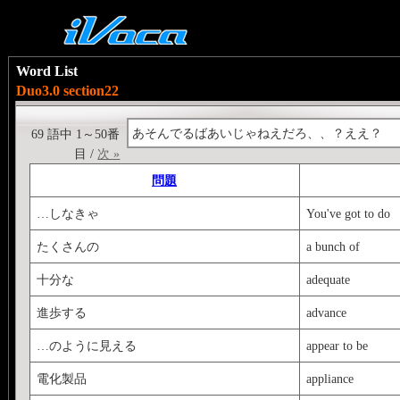
Word List
Duo3.0 section22
あそんでるばあいじゃねえだろ、、？ええ？
69 語中 1～50番
目 /
次 »
問題
…しなきゃ
You've got to do
たくさんの
a bunch of
十分な
adequate
進歩する
advance
…のように見える
appear to be
電化製品
appliance