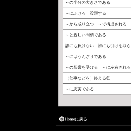
～の半分の大きさである
～にふける 没頭する
～から成り立つ ～で構成される
～と親しい間柄である
誰にも負けない 誰にも引けを取ら
～にはうんざりである
～の影響を受ける ～に左右される
（仕事などを）終える②
～に忠実である
Homeに戻る