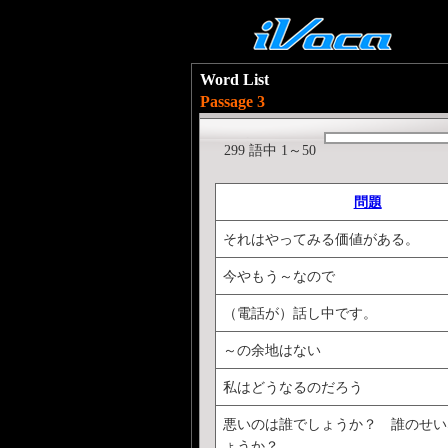
Word List
Passage 3
299 語中 1～50
問題
それはやってみる価値がある。
今やもう～なので
（電話が）話し中です。
～の余地はない
私はどうなるのだろう
悪いのは誰でしょうか？ 誰のせい
ょうか？