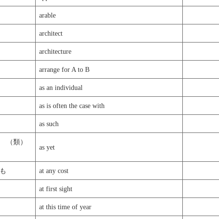
arable
architect
architecture
arrange for A to B
as an individual
as is often the case with
as such
 （類）
as yet
も
at any cost
at first sight
at this time of year