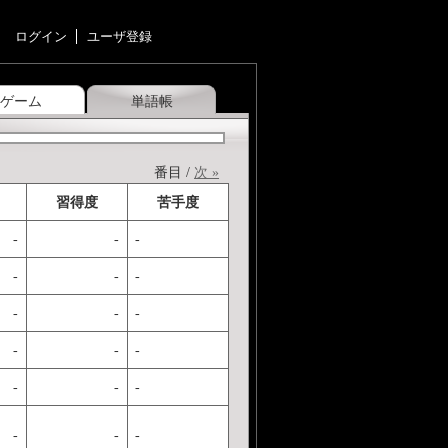
ログイン
ユーザ登録
ゲーム
単語帳
番目 /
次 »
習得度
苦手度
-
-
-
-
-
-
-
-
-
-
-
-
-
-
-
-
-
-