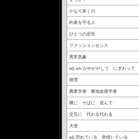
かなり多くの
約束を守る人
ひとつの忠告
ファッションセンス
異常気象
adj.adv.がやがやして にぎわって
積雪
農業学者 農地改善学者
横に そばに 並んで
交互に 代わる代わる
大使
adj.恐れている 危惧している