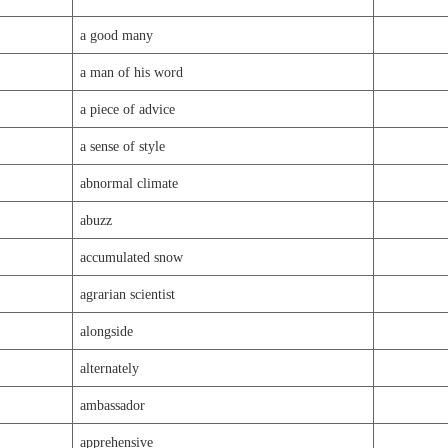
a good many
a man of his word
a piece of advice
a sense of style
abnormal climate
abuzz
accumulated snow
agrarian scientist
alongside
alternately
ambassador
apprehensive