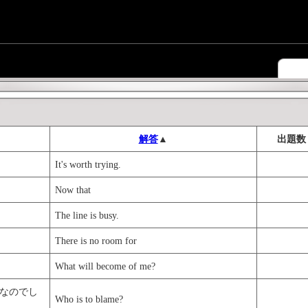
解答
▲
出題数
It's worth trying.
Now that
The line is busy.
There is no room for
What will become of me?
なのでし
Who is to blame?