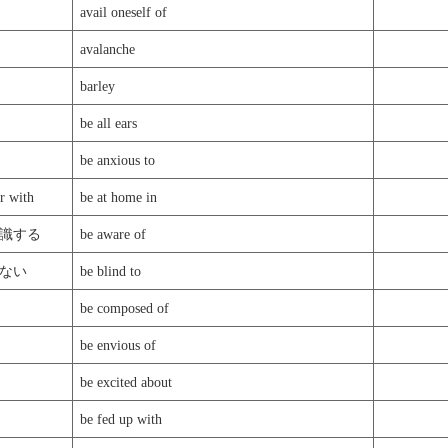
avail oneself of
avalanche
barley
be all ears
be anxious to
with
be at home in
識する
be aware of
ない
be blind to
be composed of
be envious of
be excited about
be fed up with