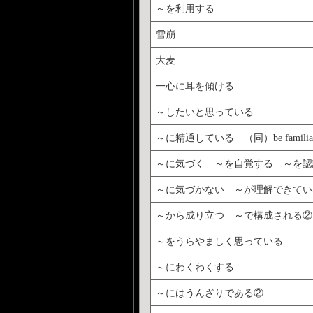
～を利用する
雪崩
大麦
一心に耳を傾ける
～したいと思っている
～に精通している （同）be familiar 
～に気づく ～を自覚する ～を認
～に気づかない ～が理解できてい
～から成り立つ ～で構成される②
～をうらやましく思っている
～にわくわくする
～にはうんざりである②