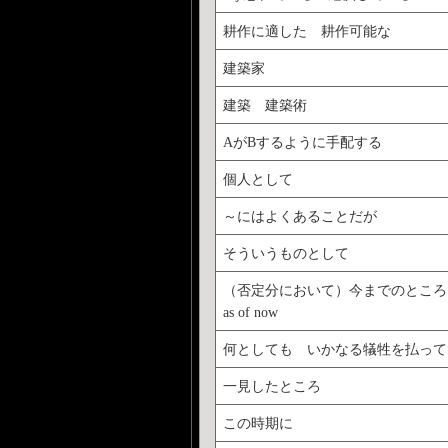
耕作に適した 耕作可能な
建築家
建築 建築術
AがBするように手配する
個人として
～にはよくあることだが
そういうものとして
（否定分において）今までのところ
as of now
何としても いかなる犠牲を払って
一見したところ
この時期に