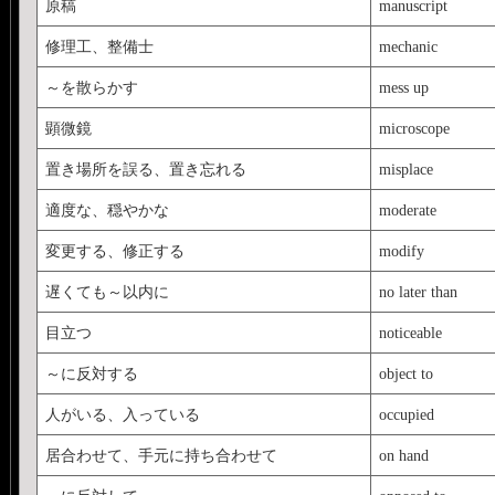
原稿
manuscript
修理工、整備士
mechanic
～を散らかす
mess up
顕微鏡
microscope
置き場所を誤る、置き忘れる
misplace
適度な、穏やかな
moderate
変更する、修正する
modify
遅くても～以内に
no later than
目立つ
noticeable
～に反対する
object to
人がいる、入っている
occupied
居合わせて、手元に持ち合わせて
on hand