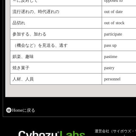
～に反対して
opposed to
流行遅れの、時代遅れの
out of date
品切れ
out of stock
参加する、加わる
participate
（機会など）を見送る、逃す
pass up
娯楽、趣味
pastime
焼き菓子
pastry
人材、人員
personnel
Homeに戻る
運営会社（サイボウズ・