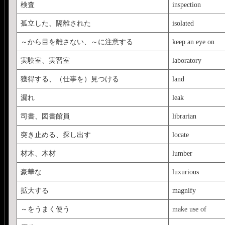
検査
inspection
孤立した、隔離された
isolated
～から目を離さない、～に注意する
keep an eye on
実験室、実習室
laboratory
獲得する、（仕事を）見つける
land
漏れ
leak
司書、図書館員
librarian
突き止める、探し出す
locate
材木、木材
lumber
豪華な
luxurious
拡大する
magnify
～をうまく使う
make use of