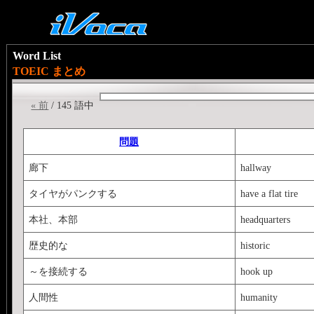
Word List
TOEIC まとめ
« 前
/ 145 語中
問題
廊下
hallway
タイヤがパンクする
have a flat tire
本社、本部
headquarters
歴史的な
historic
～を接続する
hook up
人間性
humanity