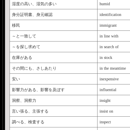
湿度の高い、湿気の多い
humid
身分証明書、身元確認
identification
移民
immigrant
～と一致して
in line with
～を探し求めて
in search of
在庫がある
in stock
その間にも、さしあたり
in the meantime
安い
inexpensive
影響力がある、影響を及ぼす
influential
洞察、洞察力
insight
言い張る、主張する
insist on
調べる、検査する
inspect