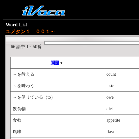
Word List
ユメタン１ ００１～
66 語中 1～50番
問題
▼
～を教える
count
～を味わう
taste
～を借りている（to）
owe
飲食物
diet
食欲
appetite
風味
flavor