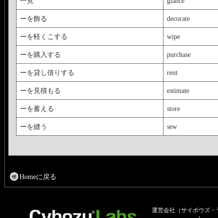
一見
glance
ーを飾る
decorate
ーを軽くこする
wipe
ーを購入する
purchase
ーを貸し借りする
rent
ーを見積もる
estimate
ーを蓄える
store
ーを縫う
sew
Homeに戻る
運営会社（サイボウズ・