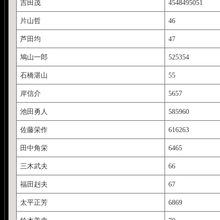
吉田茂
4548495051
片山哲
46
芦田均
47
鳩山一郎
525354
石橋湛山
55
岸信介
5657
池田勇人
585960
佐藤栄作
616263
田中角栄
6465
三木武夫
66
福田赳夫
67
太平正芳
6869