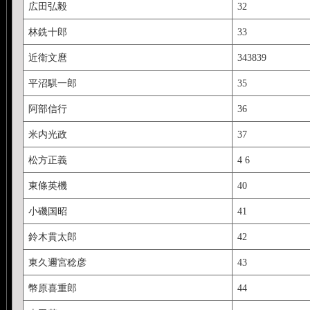
広田弘毅
32
林銑十郎
33
近衛文麿
343839
平沼騏一郎
35
阿部信行
36
米内光政
37
松方正義
4 6
東條英機
40
小磯国昭
41
鈴木貫太郎
42
東久邇宮稔彦
43
幣原喜重郎
44