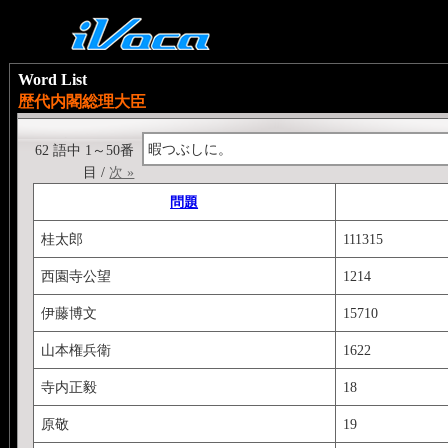
Word List
歴代内閣総理大臣
暇つぶしに。
62 語中 1～50番
目 /
次 »
問題
桂太郎
111315
西園寺公望
1214
伊藤博文
15710
山本権兵衛
1622
寺内正毅
18
原敬
19