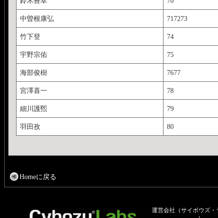
鈴木善幸
70
中曽根康弘
717273
竹下登
74
宇野宗佑
75
海部俊樹
7677
宮澤喜一
78
細川護煕
79
羽田孜
80
Homeに戻る
運営会社（サイボウズ・