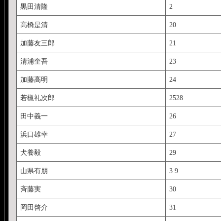
黒田清隆
2
高橋是清
20
加藤友三郎
21
清浦奎吾
23
加藤高明
24
若槻礼次郎
2528
田中義一
26
浜口雄幸
27
犬養毅
29
山県有朋
3 9
斉藤実
30
岡田啓介
31