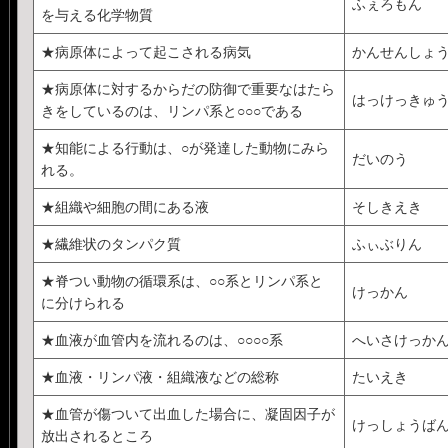
ふぇろもん
を与える化学物質
★病原体によって起こされる病気
かんせんしょ
★病原体に対するからだの防御で重要なはたら
はっけっきゅ
きをしているのは、リンパ系と○○○である
★知能による行動は、○が発達した動物にみら
だいのう
れる。
★組織や細胞の間にある液
そしきえき
★繊維状のタンパク質
ふぃぶりん
★脊つい動物の循環系は、○○系とリンパ系と
けっかん
に分けられる
★血液が血管内を流れるのは、○○○○系
へいさけっか
★血液・リンパ液・組織液などの総称
たいえき
★血管が傷ついて出血した場合に、凝固因子が
けっしょうば
放出されるところ