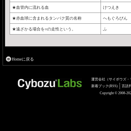
★血管内に流れる血
けつえき
★赤血球に含まれるタンパク質の名称
へもぐろびん
★遠ざかる場合を○の走性という。
ふ
Homeに戻る
運営会社（サイボウズ・
新着ブック(RSS)
言語
Copyright © 2008-2025