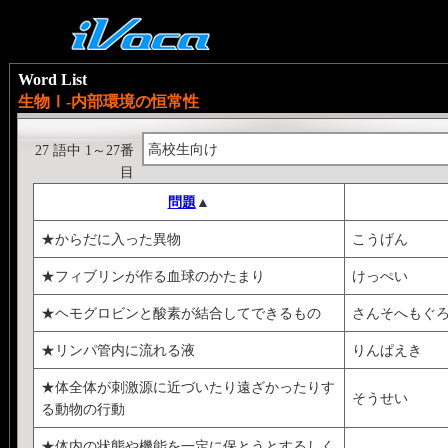
Word List
生物Ⅰ-内部環境の恒常性
高校生向け
27 語中 1～27番
目
問題
▲
★からだに入った異物
こうげん
★フィブリンが作る血球のかたまり
けっぺい
★ヘモグロビンと酸素が結合してできるもの
さんそへもぐ
★リンパ管内に流れる液
りんぱえき
★体全体が刺激源に近づいたり遠ざかったりす
そうせい
る動物の行動
★体内の状態や機能を一定に保とうとするしく