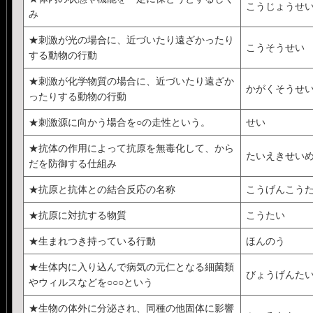
こうじょうせ
み
★刺激が光の場合に、近づいたり遠ざかったり
こうそうせい
する動物の行動
★刺激が化学物質の場合に、近づいたり遠ざか
かがくそうせ
ったりする動物の行動
★刺激源に向かう場合を○の走性という。
せい
★抗体の作用によって抗原を無毒化して、から
たいえきせい
だを防御する仕組み
★抗原と抗体との結合反応の名称
こうげんこう
★抗原に対抗する物質
こうたい
★生まれつき持っている行動
ほんのう
★生体内に入り込んで病気の元仁となる細菌類
びょうげんた
やウィルスなどを○○○という
★生物の体外に分泌され、同種の他固体に影響