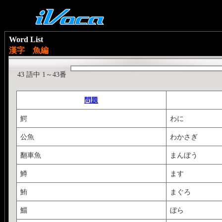
Word List
漢字 魚編
43 語中 1～43番
問題
鰐
わに
公魚
わかさぎ
翻車魚
まんぼう
鱒
ます
鮪
まぐろ
鯔
ぼら