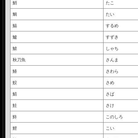
鮹
たこ
鯛
たい
鯣
するめ
鱸
すずき
鯱
しゃち
秋刀魚
さんま
鰆
さわら
鮫
さめ
鯖
さば
鮭
さけ
鮗
このしろ
鯉
こい