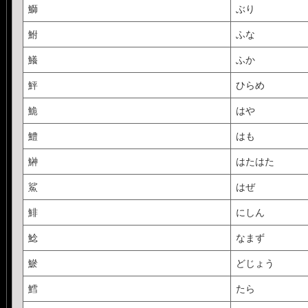
鰤
ぶり
鮒
ふな
鱶
ふか
鮃
ひらめ
鮠
はや
鱧
はも
鰰
はたはた
鯊
はぜ
鯡
にしん
鯰
なまず
鯲
どじょう
鱈
たら