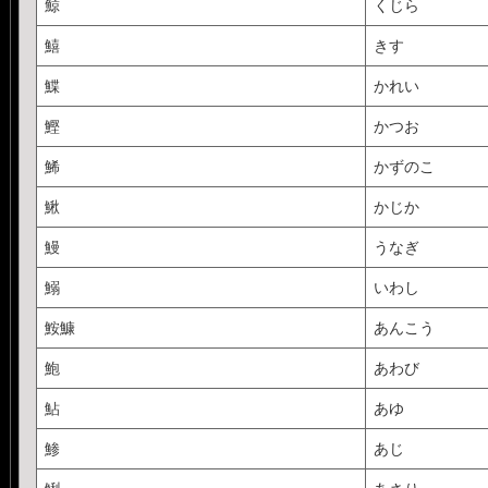
鯨
くじら
鱚
きす
鰈
かれい
鰹
かつお
鯑
かずのこ
鰍
かじか
鰻
うなぎ
鰯
いわし
鮟鱇
あんこう
鮑
あわび
鮎
あゆ
鯵
あじ