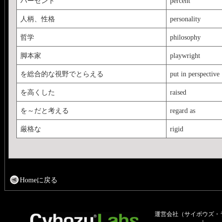
パーセント
percent
人柄、性格
personality
哲学
philosophy
脚本家
playwright
を総合的な視野でとらえる
put in perspective
を高くした
raised
を～だと考える
regard as
厳格な
rigid
Homeに戻る
運営会社（サイボウズ・