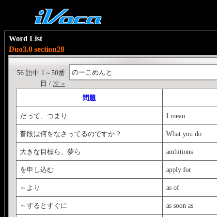
Word List
Duo3.0 section28
のーこめんと
56 語中 1～50番
目 /
次 »
問題
だって、つまり
I mean
普段は何をなさってるのですか？
What you do
大きな目標ら、夢ら
ambitions
を申し込む
apply for
～より
as of
～するとすぐに
as soon as