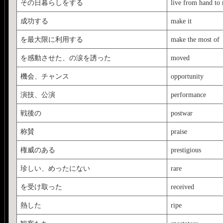
その日暮らしをする
live from hand to
成功する
make it
を最大限に利用する
make the most of
を感動させた、の涙を誘った
moved
機会、チャンス
opportunity
演技、公演
performance
戦後の
postwar
称賛
praise
権威のある
prestigious
珍しい、めったにない
rare
を受け取った
received
熱した
ripe