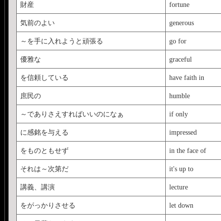
財産
fortune
気前のよい
generous
～を手に入れようと頑張る
go for
優雅な
graceful
を信頼している
have faith in
庶民の
humble
～でありさえすればいいのになぁ
if only
に感銘を与える
impressed
をものともせず
in the face of
それは～次第だ
it's up to
講義、講演
lecture
をがっかりさせる
let down