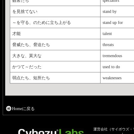
観客たち
spectators
を見捨てない
stand by
～を守る、のために立ち上がる
stand up for
才能
talent
脅威たち、脅迫たち
threats
大きな、莫大な
tremendous
かつて～だった
used to do
弱点たち、短所たち
weaknesses
Homeに戻る
運営会社（サイボウズ・