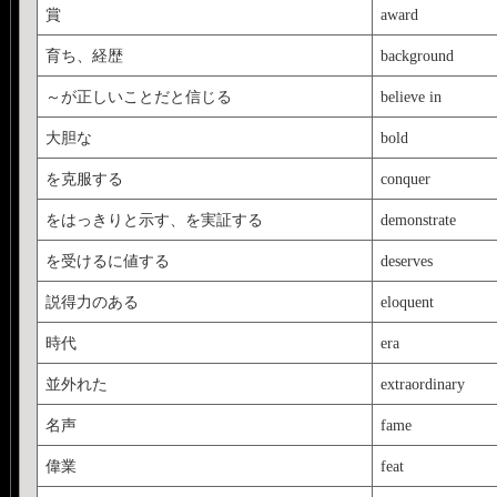
賞
award
育ち、経歴
background
～が正しいことだと信じる
believe in
大胆な
bold
を克服する
conquer
をはっきりと示す、を実証する
demonstrate
を受けるに値する
deserves
説得力のある
eloquent
時代
era
並外れた
extraordinary
名声
fame
偉業
feat