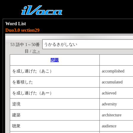
Word List
Duo3.0 section29
うかるきがしない
53 語中 1～50番
目 /
次 »
問題
を成し遂げた（あこ）
accomplished
を蓄積した
accumulated
を成し遂げた（あー）
achieved
逆境
adversity
建築
architecture
聴衆
audience