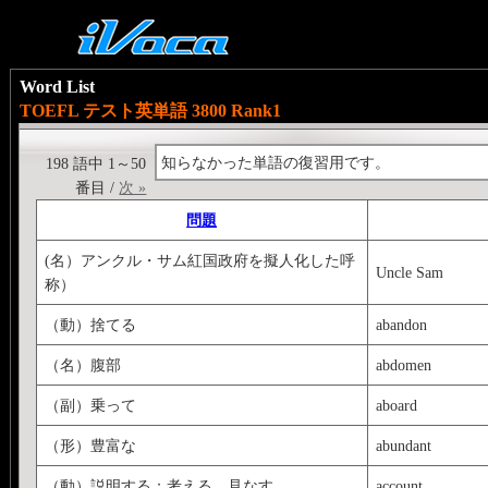
Word List
TOEFL テスト英単語 3800 Rank1
知らなかった単語の復習用です。
198 語中 1～50
番目 /
次 »
問題
(名）アンクル・サム紅国政府を擬人化した呼
Uncle Sam
称）
（動）捨てる
abandon
（名）腹部
abdomen
（副）乗って
aboard
（形）豊富な
abundant
（動）説明する：考える、見なす
account