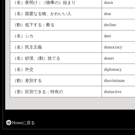
（名）夜明け；（物事の）始まり
dawn
（名）親愛なる物、かわいい人
dear
（動）低下する；断る
decline
（名）シカ
deer
（名）民主主義
democracy
（名）砂漠、(動）捨てる
desert
（名）外交
diplomacy
（動）差別する
discriminate
（形）区別できる；特有の
distinctive
Homeに戻る