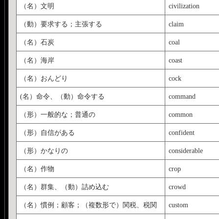
（名）文明
civilization
（動）要求する；主張する
claim
（名）石炭
coal
（名）海岸
coast
（名）おんどり
cock
(名）命令、（動）命令する
command
（形）一般的な；普通の
common
（形）自信がある
confident
（形）かなりの
considerable
（名）作物
crop
（名）群集、（動）詰め込む
crowd
（名）慣例；顧客；（複数形で）関税、税関
custom