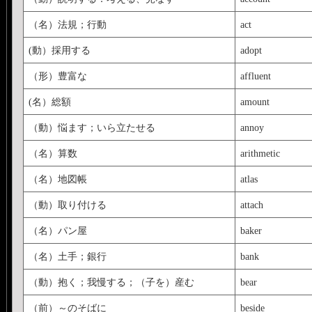
（名）法規；行動
act
(動）採用する
adopt
（形）豊富な
affluent
(名）総額
amount
（動）悩ます；いら立たせる
annoy
（名）算数
arithmetic
（名）地図帳
atlas
（動）取り付ける
attach
（名）パン屋
baker
（名）土手；銀行
bank
（動）抱く；我慢する；（子を）産む
bear
（前）～のそばに
beside