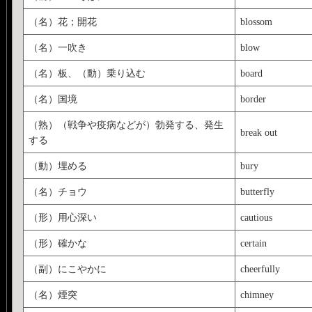
（名）花；開花
blossom
（名）一吹き
blow
（名）板、（動）乗り込む
board
（名）国境
border
（熟）（戦争や疫病などが）勃発する、発生
break out
する
（動）埋める
bury
（名）チョウ
butterfly
（形）用心深い
cautious
（形）確かな
certain
（副）にこやかに
cheerfully
（名）煙突
chimney