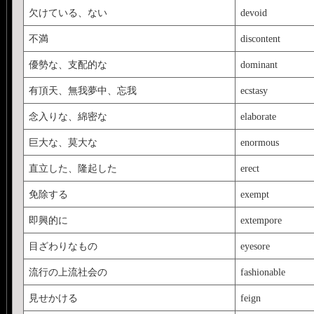
欠けている、ない
devoid
不満
discontent
優勢な、支配的な
dominant
有頂天、無我夢中、忘我
ecstasy
念入りな、綿密な
elaborate
巨大な、莫大な
enormous
直立した、隆起した
erect
免除する
exempt
即興的に
extempore
目ざわりなもの
eyesore
流行の上流社会の
fashionable
見せかける
feign