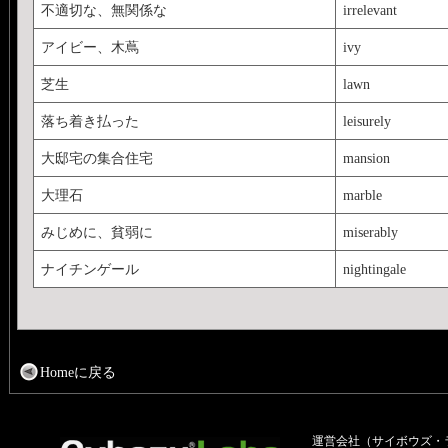
不適切な、無関係な
irrelevant
アイビー、木蔦
ivy
芝生
lawn
落ち着き払った
leisurely
大邸宅の集合住宅
mansion
大理石
marble
みじめに、貧弱に
miserably
ナイチンゲール
nightingale
Homeに戻る
運営会社（サイボウズ・