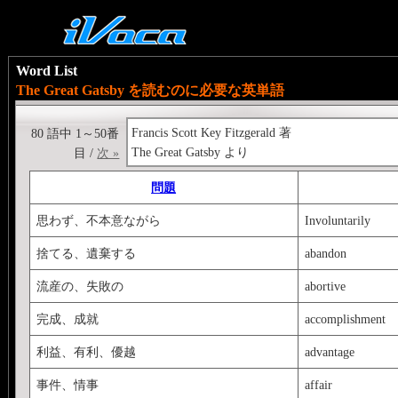
Word List
The Great Gatsby を読むのに必要な英単語
Francis Scott Key Fitzgerald 著
80 語中 1～50番
The Great Gatsby より
目 /
次 »
問題
思わず、不本意ながら
Involuntarily
捨てる、遺棄する
abandon
流産の、失敗の
abortive
完成、成就
accomplishment
利益、有利、優越
advantage
事件、情事
affair