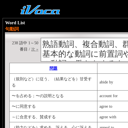
Word List
句動詞
熟語動詞、複合動詞、
238 語中 1～50
番目 /
次 »
基本的な動詞に前置詞
の動詞の働きをするも
問題
---------------------------------
（規則など）に従う、（結果などを）甘受す
＜<b>他動詞＋副詞</b
abide by
る
文のリズムによって、
〜を占める；〜の説明となる
account for
代名詞はこの形が原則。＜
〜に同意する
agree to
他動詞の働き</b>を
～に合意する、賛成する
agree with
くる。
（助力などを）求める、訴える、心に訴える
appeal to