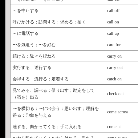
～を中止する
call off
呼びかける；訪問する；求める；招く
call on
～に電話する
call up
〜を気遣う；〜を好む
care for
続ける；駄々を捏ねる
carry on
実行する、遂行する
carry out
会得する；流行る；定着する
catch on
見てみる、調べる；借り出す；勘定をして
check out
（宿を）出る
〜を横切る；〜に出会う；思い出す；理解を
come across
得る；印象を与える
達する、向かってくる；手に入れる
come at
〜から離れていく；〜から外れる、取れる
come away