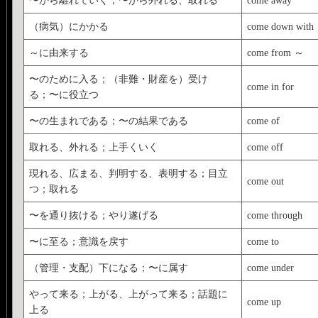
（病気）にかかる
come down with
～に由来する
come from ～
〜のために入る；（非難・財産を）受け
come in for
る；〜に役立つ
〜の生まれである；〜の結果である
come of
取れる、外れる；上手くいく
come off
現れる、広まる、判明する、表明する；目立
come out
つ；取れる
〜を通り抜ける；やり遂げる
come through
〜に至る；意識を戻す
come to
（管理・支配）下になる；〜に属す
come under
やって来る；上がる、上がって来る；話題に
come up
上る