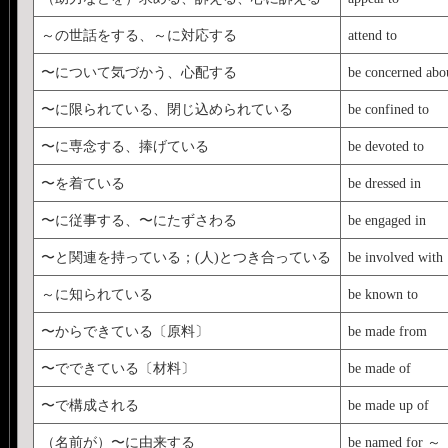
※ call on（訪ねる）は
～の世話をする、～に対応する
attend to
ない。＜<b>他動詞＋名詞
〜について気づかう、心配する
be concerned abo
役割をするもの：
beg pardon, give way, s
〜に限られている、閉じ込められている
be confined to
名詞＋前置詞</b>＞
〜に専念する、捧げている
be devoted to
take advantage of, catch si
〜を着ている
be dressed in
fun of, make allowance for,
〜に従事する、〜にたずさわる
be engaged in
attention to, take care of
〜と関連を持っている；(人)とつき合っている
be involved with
詞＞
～に知られている
be known to
let drop, let fall, let fly, let
〜からできている〔原料〕
be made from
代名詞は間に挟んで、let 
〜でできている〔材料〕
be made of
let go of の形で使
〜で構成される
be made up of
なんとなく文学的な雰
（名前が）〜に由来する
be named for ～