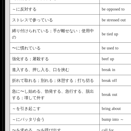
～に反対する
be opposed to
ストレスで参っている
be stressed out
縛り付けられている；手が離せない；使用中
be tied up
の
〜に慣れている
be used to
強化する；屠殺する
beef up
進入する、押し入る、口を挟む
break in
折れて取れる；別れる；休憩する；打ち切る
break off
急に〜し始める、勃発する、急行する、脱出
break out
する；壊して外す
～を引き起こす
bring about
～にバッタリ会う
bump into ～
〜を求める、〜を呼び出す
call for