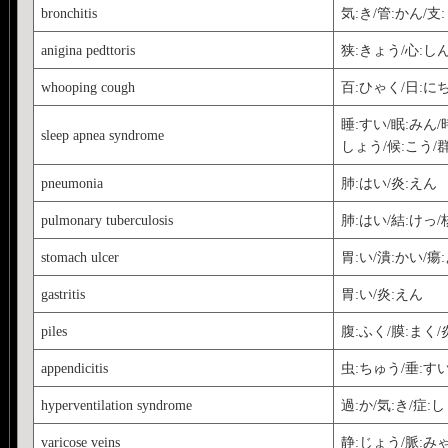
bronchitis
気:き/管:かん/支
anigina pedttoris
狭:きょう/心:し
whooping cough
百:ひゃく/日:にち
睡:すい/眠:みん/時
sleep apnea syndrome
しょう/候:こう/
pneumonia
肺:はい/炎:えん
pulmonary tuberculosis
肺:はい/結:けっ/
stomach ulcer
胃:い/潰:かい/瘍
gastritis
胃:い/炎:えん
piles
腹:ふく/膜:まく/
appendicitis
虫:ちゅう/垂:すい
hyperventilation syndrome
過:か/気:き/症:
varicose veins
静:じょう/脈:み