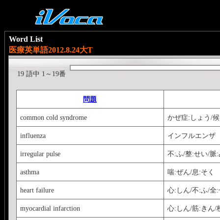
Word List
医療英単語2012.8.24大T
19 語中 1～19番
問題
common cold syndrome
かぜ症:しょう/候
influenza
インフルエンザ
irregular pulse
不:ふ/整:せい/脈
asthma
喘:ぜん/息:そく
heart failure
心:しん/不:ふ/全
myocardial infarction
心:しん/筋:きん/