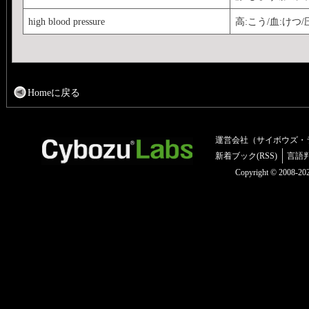
high blood pressure
高:こう/血:けつ/
Homeに戻る
運営会社（サイボウズ・
新着ブック(RSS)
言語
Copyright © 2008-2025