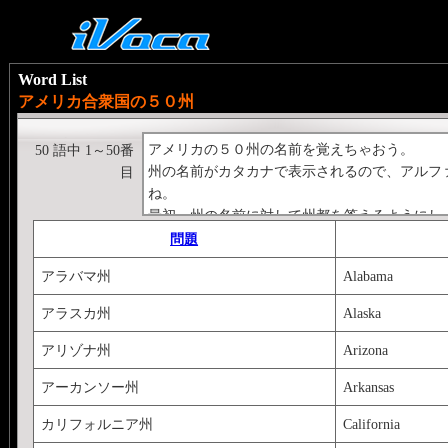
Word List
アメリカ合衆国の５０州
アメリカの５０州の名前を覚えちゃおう。
50 語中 1～50番
州の名前がカタカナで表示されるので、アルフ
目
ね。
最初、州の名前に対して州都を答えるようにし
た(苦笑
問題
アラバマ州
Alabama
アラスカ州
Alaska
アリゾナ州
Arizona
アーカンソー州
Arkansas
カリフォルニア州
California