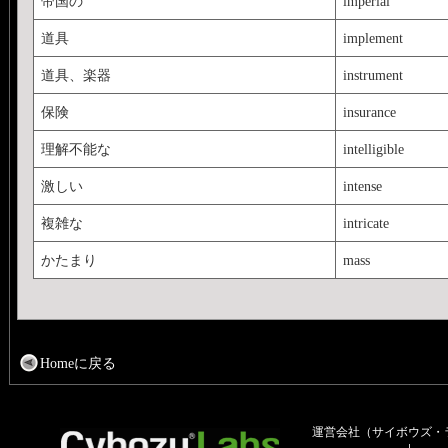
帝国の
imperial
道具
implement
道具、楽器
instrument
保険
insurance
理解不能な
intelligible
激しい
intense
複雑な
intricate
かたまり
mass
Homeに戻る
運営会社（サイボウズ・