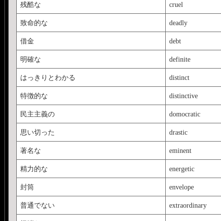
残酷な
cruel
致命的な
deadly
借金
debt
明確な
definite
はっきりとわかる
distinct
特徴的な
distinctive
民主主義の
domocratic
思い切った
drastic
著名な
eminent
精力的な
energetic
封筒
envelope
普通でない
extraordinary