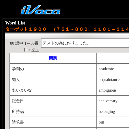
Word List
ターゲット１９００ （７６１～８００、１１０１～１１
テストの為に作りました。
80 語中 1～50番
目 /
次 »
問題
学問の
academic
知人
acquaintance
あいまいな
ambiguous
記念日
anniversary
所持品
belonging
請求書
bill