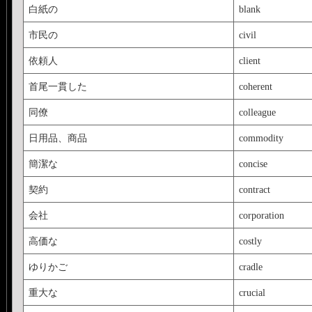
白紙の
blank
市民の
civil
依頼人
client
首尾一貫した
coherent
同僚
colleague
日用品、商品
commodity
簡潔な
concise
契約
contract
会社
corporation
高価な
costly
ゆりかご
cradle
重大な
crucial