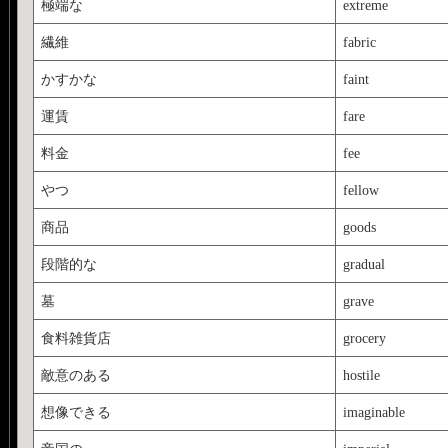
極端な
extreme
繊維
fabric
かすかな
faint
運賃
fare
料金
fee
やつ
fellow
商品
goods
段階的な
gradual
墓
grave
食料雑貨店
grocery
敵意のある
hostile
想像できる
imaginable