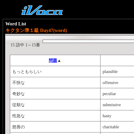
Word List
キクタン準１級 Day47(word)
15 語中 1～15番
問題
▲
もっともらしい
plausible
不快な
offensive
奇妙な
peculiar
従順な
submissive
性急な
hasty
慈善の
charitable