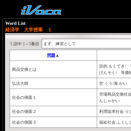
Word List
経済学 大学授業 １
まず、練習として
5 語中 1～5番目
問題
▲
目的:もくてき/
商品交換とは
げんそく/ 等価
弘法大師
空:くう/海:かい
市場商品交換社会
社会の側面１
んしゃかい
社会の側面２
利潤追求社会:り
社会の側面３
福祉社会:ふくし