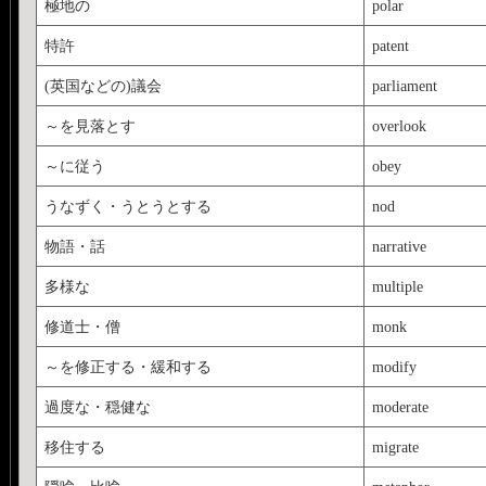
極地の
polar
特許
patent
(英国などの)議会
parliament
～を見落とす
overlook
～に従う
obey
うなずく・うとうとする
nod
物語・話
narrative
多様な
multiple
修道士・僧
monk
～を修正する・緩和する
modify
過度な・穏健な
moderate
移住する
migrate