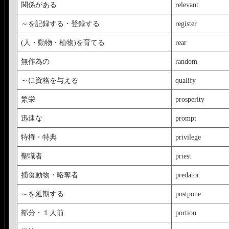
関係がある
relevant
～を記録する・登録する
register
(人・動物・植物)を育てる
rear
無作為の
random
～に資格を与える
qualify
繁栄
prosperity
迅速な
prompt
特権・特典
privilege
聖職者
priest
捕食動物・略奪者
predator
～を延期する
postpone
部分・１人前
portion