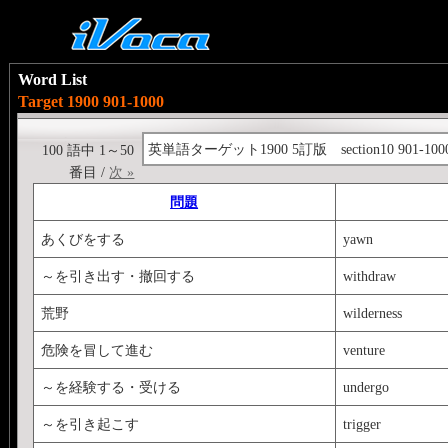
Word List
Target 1900 901-1000
英単語ターゲット1900 5訂版 section10 901-100
100 語中 1～50
番目 /
次 »
問題
あくびをする
yawn
～を引き出す・撤回する
withdraw
荒野
wilderness
危険を冒して進む
venture
～を経験する・受ける
undergo
～を引き起こす
trigger