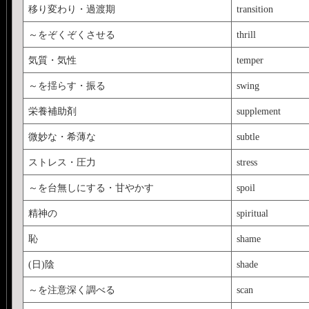
移り変わり・過渡期
transition
～をぞくぞくさせる
thrill
気質・気性
temper
～を揺らす・振る
swing
栄養補助剤
supplement
微妙な・希薄な
subtle
ストレス・圧力
stress
～を台無しにする・甘やかす
spoil
精神の
spiritual
恥
shame
(日)陰
shade
～を注意深く調べる
scan