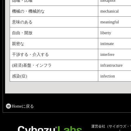
隠喩・比喩
metaphor
機械の・機械的な
mechanical
意味のある
meaningful
自由・開放
liberty
親密な
intimate
干渉する・介入する
interfere
(経済)基盤・インフラ
infrastructure
感染(症)
infection
Homeに戻る
運営会社（サイボウズ・