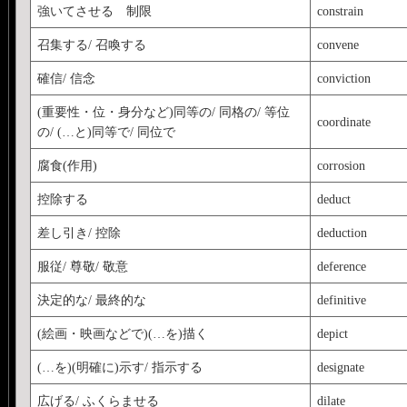
強いてさせる 制限
constrain
召集する/ 召喚する
convene
確信/ 信念
conviction
(重要性・位・身分など)同等の/ 同格の/ 等位
coordinate
の/ (…と)同等で/ 同位で
腐食(作用)
corrosion
控除する
deduct
差し引き/ 控除
deduction
服従/ 尊敬/ 敬意
deference
決定的な/ 最終的な
definitive
(絵画・映画などで)(…を)描く
depict
(…を)(明確に)示す/ 指示する
designate
広げる/ ふくらませる
dilate