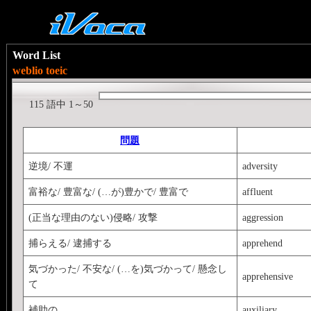
Word List
weblio toeic
115 語中 1～50
問題
逆境/ 不運
adversity
富裕な/ 豊富な/ (…が)豊かで/ 豊富で
affluent
(正当な理由のない)侵略/ 攻撃
aggression
捕らえる/ 逮捕する
apprehend
気づかった/ 不安な/ (…を)気づかって/ 懸念し
apprehensive
て
補助の
auxiliary