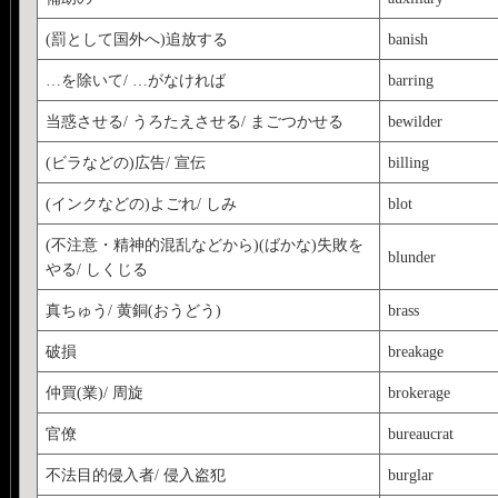
(罰として国外へ)追放する
banish
…を除いて/ …がなければ
barring
当惑させる/ うろたえさせる/ まごつかせる
bewilder
(ビラなどの)広告/ 宣伝
billing
(インクなどの)よごれ/ しみ
blot
(不注意・精神的混乱などから)(ばかな)失敗を
blunder
やる/ しくじる
真ちゅう/ 黄銅(おうどう)
brass
破損
breakage
仲買(業)/ 周旋
brokerage
官僚
bureaucrat
不法目的侵入者/ 侵入盗犯
burglar