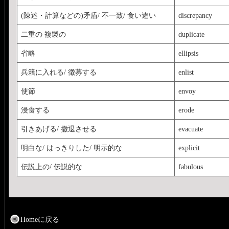
(陳述・計算などの)矛盾/ 不一致/ 食い違い
discrepancy
二重の 複製の
duplicate
省略
ellipsis
兵籍に入れる/ 徴募する
enlist
使節
envoy
浸食する
erode
引きあげる/ 撤退させる
evacuate
明白な/ はっきりした/ 明示的な
explicit
伝説上の/ 伝説的な
fabulous
Homeに戻る