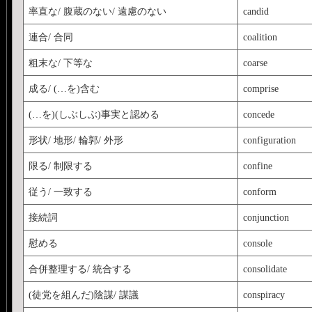
率直な/ 腹蔵のない/ 遠慮のない
candid
連合/ 合同
coalition
粗末な/ 下等な
coarse
成る/ (…を)含む
comprise
(…を)(しぶしぶ)事実と認める
concede
形状/ 地形/ 輪郭/ 外形
configuration
限る/ 制限する
confine
従う/ 一致する
conform
接続詞
conjunction
慰める
console
合併整理する/ 統合する
consolidate
(徒党を組んだ)陰謀/ 謀議
conspiracy