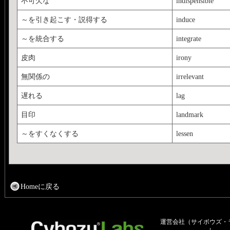
不可欠な
indispensible
～を引き起こす・説得する
induce
～を統合する
integrate
皮肉
irony
無関係の
irrelevant
遅れる
lag
目印
landmark
～をすくなくする
lessen
Homeに戻る
運営会社（サイボウズ・