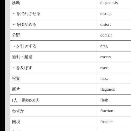
診断
diagnousis
～を混乱させる
disrupt
～をゆがめる
distort
分野
domain
～を引きずる
drag
過剰・超過
excess
～を及ぼす
exert
祝宴
feast
断片
flagment
(人・動物の)肉
flesh
わずか
fraction
国境
frontier