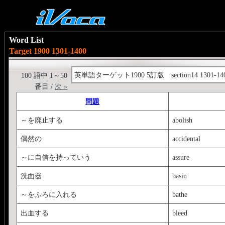
Word List
Target 1900 1301-1400
英単語ターゲット1900 5訂版 section14 1301-14
100 語中 1～50
番目 /
次 »
問題
～を廃止する
abolish
偶然の
accidental
～に自信を持っていう
assure
洗面器
basin
～をふろに入れる
bathe
出血する
bleed