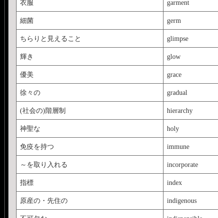
衣服
garment
細菌
germ
ちらりと見えること
glimpse
輝き
glow
優美
grace
徐々の
gradual
(社会の)階層制
hierarchy
神聖な
holy
免疫を持つ
immune
～を取り入れる
incorporate
指標
index
原産の・先住の
indigenous