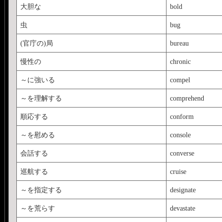
大胆な
bold
虫
bug
(官庁の)局
bureau
慢性の
chronic
～に強いる
compel
～を理解する
comprehend
順応する
conform
～を慰める
console
会話する
converse
巡航する
cruise
～を指定する
designate
～を荒らす
devastate