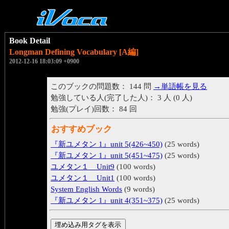
Book Detail
Longman Defining Vocabulary [A編]
2012-12-16 18:03:09 +0900
このブックの問題数： 144 問
→単語帳を見る
勉強している人(完了した人)： 3 人 (0 人)
勉強(プレイ)回数： 84 回
おすすめブック
『新ユメタン 1』unit 5(426~450)
(25 words)
『新ユメタン 1』unit 5(451~475)
(25 words)
ユメタン１ Unit9
(100 words)
ユメタン１ Unit1
(100 words)
System English Words
(9 words)
『新ユメタン 1』unit 4(351~375)
(25 words)